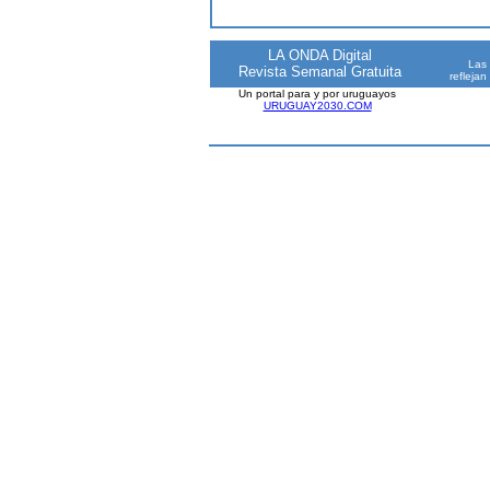
LA ONDA Digital
Las 
Revista Semanal Gratuita
reflejan
Un portal para y por uruguayos
URUGUAY2030.COM