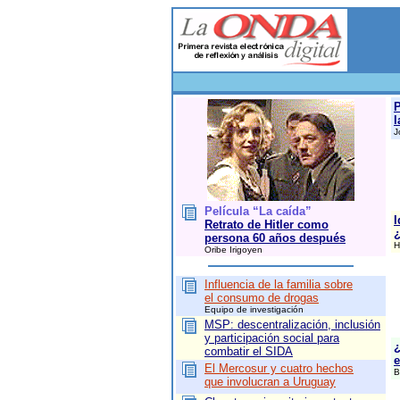
P
l
J
Película “La caída”
I
Retrato de Hitler como
¿
persona 60 años después
H
Oribe Irigoyen
Influencia de la familia sobre
el consumo de drogas
Equipo de investigación
MSP: descentralización, inclusión
y participación social para
¿
combatir el SIDA
e
El Mercosur y cuatro hechos
B
que involucran a Uruguay