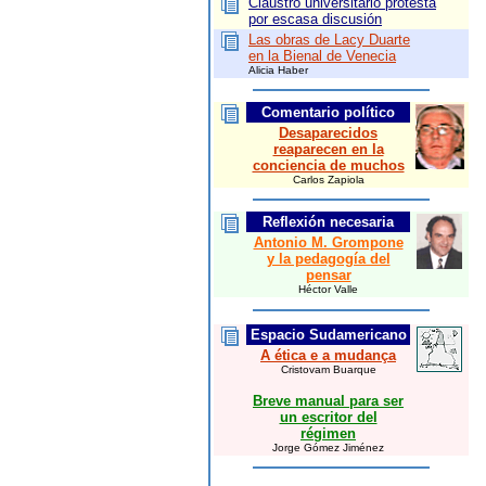
Claustro universitario protesta
por escasa discusión
Las obras de Lacy Duarte
en la Bienal de Venecia
Alicia Haber
Comentario político
Desaparecidos
reaparecen en la
conciencia de muchos
Carlos Zapiola
Reflexión necesaria
Antonio M. Grompone
y la pedagogía del
pensar
Héctor Valle
Espacio
Sudamericano
A ética e a mudança
Cristovam Buarque
Breve manual para ser
un escritor del
régimen
Jorge Gómez Jiménez