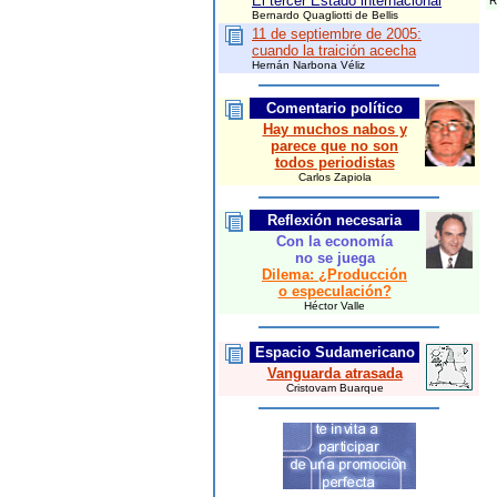
El tercer Estado internacional
R
Bernardo Quagliotti de Bellis
11 de septiembre de 2005:
cuando la traición acecha
Hernán Narbona Véliz
Comentario político
Hay muchos nabos y
parece que no son
todos periodistas
Carlos Zapiola
Reflexión necesaria
Con la economía
no se juega
Dilema: ¿Producción
o especulación?
Héctor Valle
Espacio
Sudamericano
Vanguarda atrasada
Cristovam Buarque