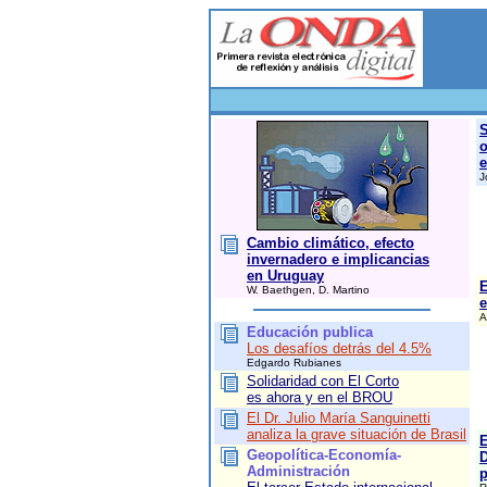
S
o
e
J
Cambio climático, efecto
invernadero e implicancias
en Uruguay
E
W. Baethgen, D. Martino
e
A
Educación publica
Los desafíos detrás del 4.5%
Edgardo Rubianes
Solidaridad con El Corto
es ahora y en el BROU
El Dr. Julio María Sanguinetti
analiza la grave situación de Brasil
E
Geopolítica-Economía-
D
Administración
p