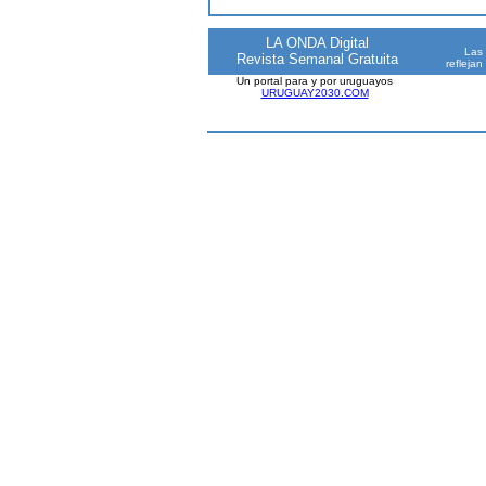
LA ONDA Digital
Las 
Revista Semanal Gratuita
reflejan
Un portal para y por uruguayos
URUGUAY2030.COM