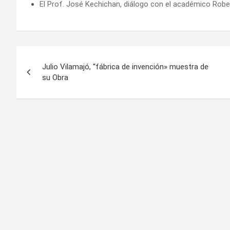
El Prof. José Kechichan, diálogo con el académico Robe
Navegación
Julio Vilamajó, “fábrica de invención» muestra de
de
su Obra
entradas