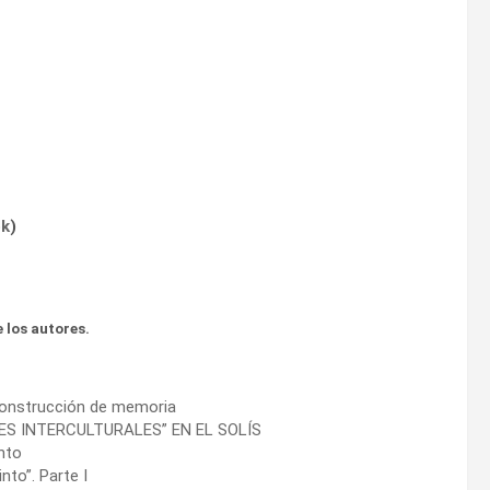
ok
)
 los autores.
 construcción de memoria
ES INTERCULTURALES” EN EL SOLÍS
nto
nto”. Parte I