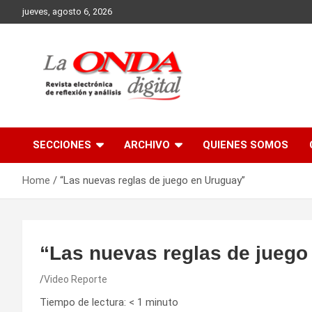
Skip
jueves, agosto 6, 2026
to
content
Revista electronica de reflexion y analisis
SECCIONES
ARCHIVO
QUIENES SOMOS
Home
“Las nuevas reglas de juego en Uruguay”
“Las nuevas reglas de juego
Video Reporte
Tiempo de lectura:
< 1
minuto