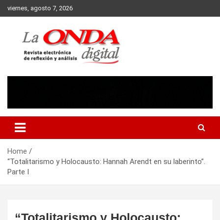
Skip
viernes, agosto 7, 2026
to
content
Revista electronica de reflexion y analisis
Home
“Totalitarismo y Holocausto: Hannah Arendt en su laberinto”.
Parte I
“Totalitarismo y Holocausto: