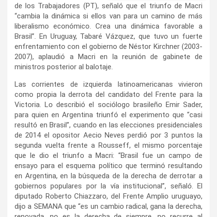
de los Trabajadores (PT), señaló que el triunfo de Macri
“cambia la dinámica si ellos van para un camino de más
liberalismo económico. Crea una dinámica favorable a
Brasil”. En Uruguay, Tabaré Vázquez, que tuvo un fuerte
enfrentamiento con el gobierno de Néstor Kirchner (2003-
2007), aplaudió a Macri en la reunión de gabinete de
ministros posterior al balotaje.
Las corrientes de izquierda latinoamericanas vivieron
como propia la derrota del candidato del Frente para la
Victoria. Lo describió el sociólogo brasileño Emir Sader,
para quien en Argentina triunfó el experimento que “casi
resultó en Brasil”, cuando en las elecciones presidenciales
de 2014 el opositor Aecio Neves perdió por 3 puntos la
segunda vuelta frente a Rousseff, el mismo porcentaje
que le dio el triunfo a Macri: “Brasil fue un campo de
ensayo para el esquema político que terminó resultando
en Argentina, en la búsqueda de la derecha de derrotar a
gobiernos populares por la vía institucional”, señaló. El
diputado Roberto Chiazzaro, del Frente Amplio uruguayo,
dijo a SEMANA que “es un cambio radical, gana la derecha,
renovada, no es la derecha de siempre, no recurre al