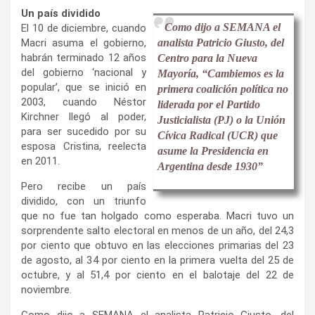
Un país dividido
Como dijo a SEMANA el
El 10 de diciembre, cuando
Macri asuma el gobierno,
analista Patricio Giusto, del
habrán terminado 12 años
Centro para la Nueva
del gobierno ‘nacional y
Mayoría, “Cambiemos es la
popular’, que se inició en
primera coalición política no
2003, cuando Néstor
liderada por el Partido
Kirchner llegó al poder,
Justicialista (PJ) o la Unión
para ser sucedido por su
Cívica Radical (UCR) que
esposa Cristina, reelecta
asume la Presidencia en
en 2011.
Argentina desde 1930”
Pero recibe un país
dividido, con un triunfo
que no fue tan holgado como esperaba. Macri tuvo un
sorprendente salto electoral en menos de un año, del 24,3
por ciento que obtuvo en las elecciones primarias del 23
de agosto, al 34 por ciento en la primera vuelta del 25 de
octubre, y al 51,4 por ciento en el balotaje del 22 de
noviembre.
Como dijo a SEMANA el analista Patricio Giusto, del