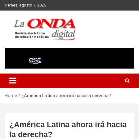
Skip
viernes, agosto 7, 2026
to
content
Revista electronica de reflexion y analisis
Home
¿América Latina ahora irá hacia la derecha?
¿América Latina ahora irá hacia
la derecha?