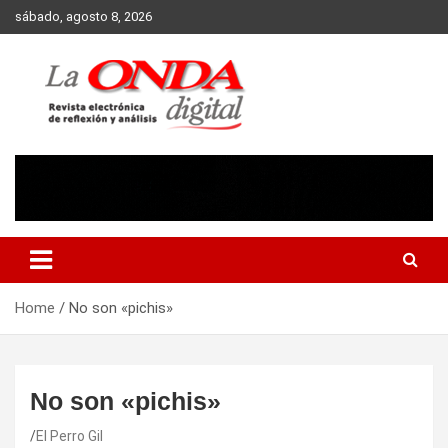
Skip
sábado, agosto 8, 2026
to
content
Revista electronica de reflexion y analisis
Home
No son «pichis»
No son «pichis»
El Perro Gil