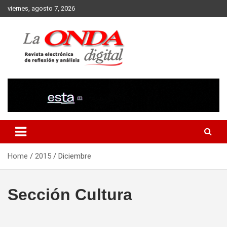
Skip
viernes, agosto 7, 2026
to
content
Revista electronica de reflexion y analisis
Home
2015
Diciembre