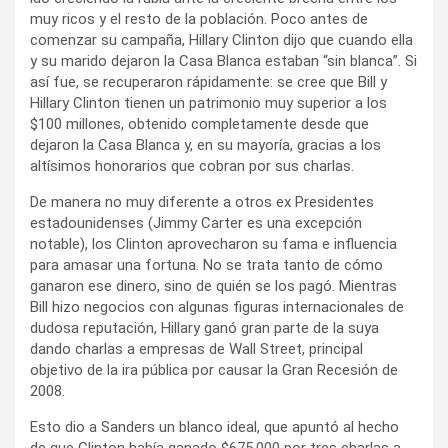
muy ricos y el resto de la población. Poco antes de
comenzar su campaña, Hillary Clinton dijo que cuando ella
y su marido dejaron la Casa Blanca estaban “sin blanca”. Si
así fue, se recuperaron rápidamente: se cree que Bill y
Hillary Clinton tienen un patrimonio muy superior a los
$100 millones, obtenido completamente desde que
dejaron la Casa Blanca y, en su mayoría, gracias a los
altísimos honorarios que cobran por sus charlas.
De manera no muy diferente a otros ex Presidentes
estadounidenses (Jimmy Carter es una excepción
notable), los Clinton aprovecharon su fama e influencia
para amasar una fortuna. No se trata tanto de cómo
ganaron ese dinero, sino de quién se los pagó. Mientras
Bill hizo negocios con algunas figuras internacionales de
dudosa reputación, Hillary ganó gran parte de la suya
dando charlas a empresas de Wall Street, principal
objetivo de la ira pública por causar la Gran Recesión de
2008.
Esto dio a Sanders un blanco ideal, que apuntó al hecho
de que Clinton había ganado $675.000 por tres charlas a