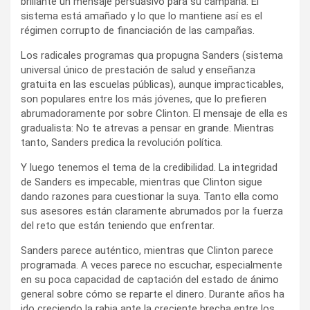
brillante un mensaje persuasivo para su campaña: El
sistema está amañado y lo que lo mantiene así es el
régimen corrupto de financiación de las campañas.
Los radicales programas qua propugna Sanders (sistema
universal único de prestación de salud y enseñanza
gratuita en las escuelas públicas), aunque impracticables,
son populares entre los más jóvenes, que lo prefieren
abrumadoramente por sobre Clinton. El mensaje de ella es
gradualista: No te atrevas a pensar en grande. Mientras
tanto, Sanders predica la revolución política.
Y luego tenemos el tema de la credibilidad. La integridad
de Sanders es impecable, mientras que Clinton sigue
dando razones para cuestionar la suya. Tanto ella como
sus asesores están claramente abrumados por la fuerza
del reto que están teniendo que enfrentar.
Sanders parece auténtico, mientras que Clinton parece
programada. A veces parece no escuchar, especialmente
en su poca capacidad de captación del estado de ánimo
general sobre cómo se reparte el dinero. Durante años ha
ido creciendo la rabia ante la creciente brecha entre los