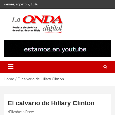
Skip
viernes, agosto 7, 2026
to
content
Revista electronica de reflexion y analisis
Home
El calvario de Hillary Clinton
El calvario de Hillary Clinton
Elizabeth Drew