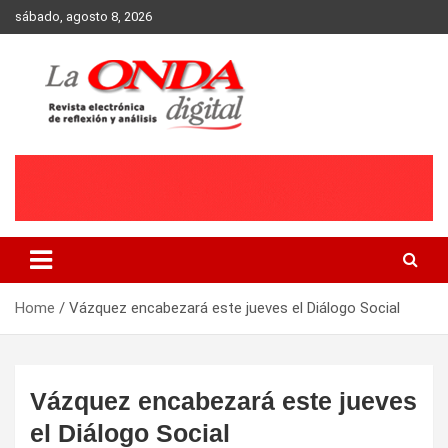
Skip
sábado, agosto 8, 2026
to
content
Revista electronica de reflexion y analisis
Home
Vázquez encabezará este jueves el Diálogo Social
Vázquez encabezará este jueves
el Diálogo Social