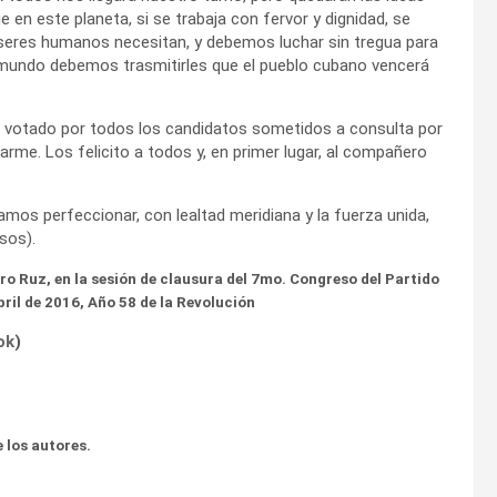
n este planeta, si se trabaja con fervor y dignidad, se
s seres humanos necesitan, y debemos luchar sin tregua para
 mundo debemos trasmitirles que el pueblo cubano vencerá
He votado por todos los candidatos sometidos a consulta por
arme. Los felicito a todos y, en primer lugar, al compañero
s perfeccionar, con lealtad meridiana y la fuerza unida,
sos).
tro Ruz, en la sesión de clausura del 7mo. Congreso del Partido
ril de 2016, Año 58 de la Revolución
ok
)
 los autores.