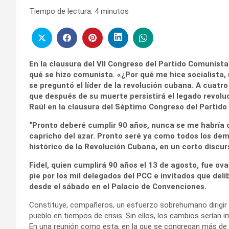
Tiempo de lectura:
4
minutos
En la clausura del VII Congreso del Partido Comunista
qué se hizo comunista. «¿Por qué me hice socialista
se preguntó el líder de la revolución cubana. A cuatr
que después de su muerte persistirá el legado revolu
Raúl en la clausura del Séptimo Congreso del Partid
“Pronto deberé cumplir 90 años, nunca se me habría oc
capricho del azar. Pronto seré ya como todos los demá
histórico de la Revolución Cubana, en un corto discu
Fidel, quien cumplirá 90 años el 13 de agosto, fue ov
pie por los mil delegados del PCC e invitados que del
desde el sábado en el Palacio de Convenciones.
Constituye, compañeros, un esfuerzo sobrehumano dirigir 
pueblo en tiempos de crisis. Sin ellos, los cambios serían i
En una reunión como esta, en la que se congregan más de