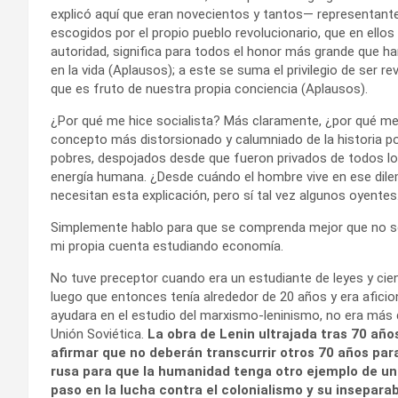
explicó aquí que eran novecientos y tantos— representant
escogidos por el propio pueblo revolucionario, que en ellos
autoridad, significa para todos el honor más grande que ha
en la vida (Aplausos); a este se suma el privilegio de ser re
que es fruto de nuestra propia conciencia (Aplausos).
¿Por qué me hice socialista? Más claramente, ¿por qué me
concepto más distorsionado y calumniado de la historia por 
pobres, despojados desde que fueron privados de todos los 
energía humana. ¿Desde cuándo el hombre vive en ese dilem
necesitan esta explicación, pero sí tal vez algunos oyentes
Simplemente hablo para que se comprenda mejor que no soy i
mi propia cuenta estudiando economía.
No tuve preceptor cuando era un estudiante de leyes y cienc
luego que entonces tenía alrededor de 20 años y era afici
ayudara en el estudio del marxismo-leninismo, no era más q
Unión Soviética.
La obra de Lenin ultrajada tras 70 año
afirmar que no deberán transcurrir otros 70 años pa
rusa para que la humanidad tenga otro ejemplo de una
paso en la lucha contra el colonialismo y su insepara