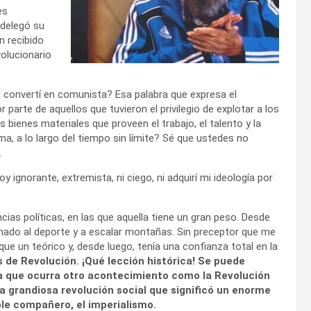
es
 delegó su
n recibido
volucionario
 convertí en comunista? Esa palabra que expresa el
parte de aquellos que tuvieron el privilegio de explotar a los
bienes materiales que proveen el trabajo, el talento y la
a, a lo largo del tiempo sin límite? Sé que ustedes no
.
gnorante, extremista, ni ciego, ni adquirí mi ideología por
ias políticas, en las que aquella tiene un gran peso. Desde
onado al deporte y a escalar montañas. Sin preceptor que me
ue un teórico y, desde luego, tenía una confianza total en la
s de Revolución. ¡Qué lección histórica! Se puede
ra que ocurra otro acontecimiento como la Revolución
 grandiosa revolución social que significó un enorme
ble compañero, el imperialismo.