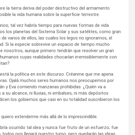
re la tierra deriva del poder destructivo del armamento
ible la vida humana sobre la superficie terrestre.
ios; tal vez habría tiempo para nuevas formas de vida
odos los planetas del Sistema Solar y sus satélites, como gran
 de varios de ellos, las cuales los legos no ignoramos, el
ad. Si la especie sobrevive un espacio de tiempo mucho
 nosotros, aunque primero tendrán que resolver un gran
 humanos cuyas realidades chocarían irremisiblemente con
itan?
stá la política en este discurso. Créanme que me apena
alabras. Ojalá muchos seres humanos nos preocupemos por
án y Eva comiendo manzanas prohibidas. ¿Quién va a
 a su alcance, ni lluvias, ni embalses, ni más depósitos
cen los gobiernos que casi en su totalidad suscribieron los
quiero extenderme más allá de lo imprescindible.
ría ocurrido tal idea y nunca fue fruto de un esfuerzo; fue
 todos nos llegará nuestro turno, pero quedarán las ideas