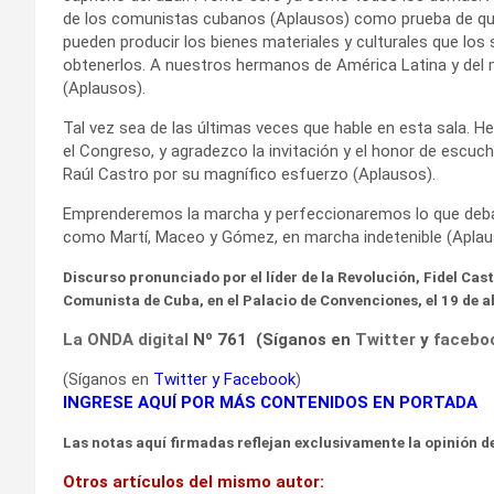
de los comunistas cubanos (Aplausos) como prueba de que e
pueden producir los bienes materiales y culturales que lo
obtenerlos. A nuestros hermanos de América Latina y del
(Aplausos).
Tal vez sea de las últimas veces que hable en esta sala. 
el Congreso, y agradezco la invitación y el honor de escuch
Raúl Castro por su magnífico esfuerzo (Aplausos).
Emprenderemos la marcha y perfeccionaremos lo que debamo
como Martí, Maceo y Gómez, en marcha indetenible (Aplau
Discurso pronunciado por el líder de la Revolución, Fidel Cas
Comunista de Cuba, en el Palacio de Convenciones, el 19 de ab
La ONDA digital
Nº 761 (Síganos en
Twitter
y
facebo
(Síganos en
Twitter
y
Facebook
)
INGRESE AQUÍ POR MÁS CONTENIDOS EN PORTADA
Las notas aquí firmadas reflejan exclusivamente la opinión de
Otros artículos del mismo autor: