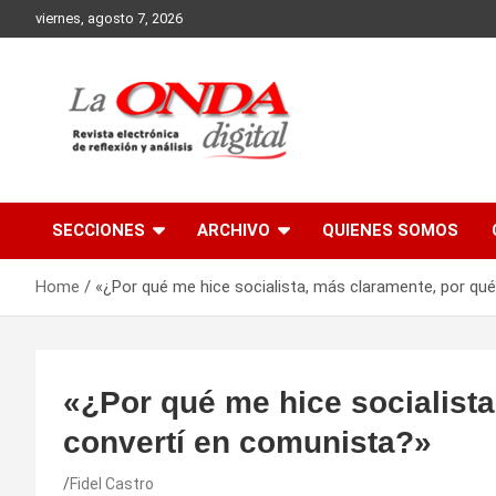
Skip
viernes, agosto 7, 2026
to
content
Revista electronica de reflexion y analisis
SECCIONES
ARCHIVO
QUIENES SOMOS
Home
«¿Por qué me hice socialista, más claramente, por qu
«¿Por qué me hice socialist
convertí en comunista?»
Fidel Castro