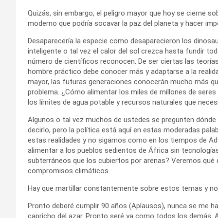
Quizás, sin embargo, el peligro mayor que hoy se cierne sob
moderno que podría socavar la paz del planeta y hacer impos
Desaparecería la especie como desaparecieron los dinosaur
inteligente o tal vez el calor del sol crezca hasta fundir t
número de científicos reconocen. De ser ciertas las teorías
hombre práctico debe conocer más y adaptarse a la realid
mayor, las futuras generaciones conocerán mucho más que
problema. ¿Cómo alimentar los miles de millones de seres
los límites de agua potable y recursos naturales que neces
Algunos o tal vez muchos de ustedes se pregunten dónde e
decirlo, pero la política está aquí en estas moderadas p
estas realidades y no sigamos como en los tiempos de Ad
alimentar a los pueblos sedientos de África sin tecnologías
subterráneos que los cubiertos por arenas? Veremos qué di
compromisos climáticos.
Hay que martillar constantemente sobre estos temas y no 
Pronto deberé cumplir 90 años (Aplausos), nunca se me hab
capricho del azar. Pronto seré ya como todos los demás. A