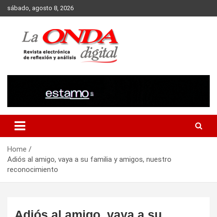
Skip
sábado, agosto 8, 2026
to
content
Revista electronica de reflexion y analisis
Home
Adiós al amigo, vaya a su familia y amigos, nuestro
reconocimiento
Adiós al amigo, vaya a su