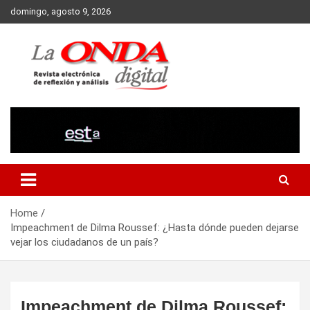
Skip
domingo, agosto 9, 2026
to
content
Revista electronica de reflexion y analisis
Home
Impeachment de Dilma Roussef: ¿Hasta dónde pueden dejarse
vejar los ciudadanos de un país?
Impeachment de Dilma Roussef: