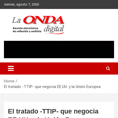
Skip
viernes, agosto 7, 2026
to
content
Revista electronica de reflexion y analisis
Home
El tratado -TTIP- que negocia EE.UU. y la Unión Europea
El tratado -TTIP- que negocia