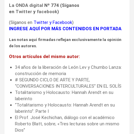
La ONDA digital
Nº 774 (Síganos
en
Twitter
y
facebook
)
(Síganos en
Twitter
y
Facebook
)
INGRESE AQUÍ POR MÁS CONTENIDOS EN PORTADA
Las notas aquí firmadas reflejan exclusivamente la opinión
de los autores.
Otros artículos del mismo autor:
34 años de la liberación de León Lev y Chumbo Lanza:
construcción de memoria
# SEGUNDO CICLO DE ARTE Y PARTE,
“CONVERSACIONES INTERCULTURALES” EN EL SOLÍS
Totalitarismo y Holocausto: Hannah Arendt en su
laberinto
“Totalitarismo y Holocausto: Hannah Arendt en su
laberinto”. Parte I
El Prof. José Kechichan, diálogo con el académico
Roberto Blatt, sobre; «Tres lecturas sobre un mismo
Dios”