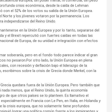
cadencia europea, sin poder militar, ni comercial, sin peso
 profunda crisis económica, desde la caída de Lehman
ó con el 52% de los votos su salida de la Unión Europea.
l Norte y los jóvenes votaron por la permanencia. Los
a independizarse del Reino Unido.
tenerse en la Unión Europea y por lo tanto, separarse del
ída y el Brexit repercutió con fuertes caídas en todas las
rnacional de Europa, de su unidad e integración con efectos
ar soberanía, pero en el fondo todo parece indicar el gran
ticos no pesaron.Por otro lado, la Unión Europea en plena
ales, con recesión y deflación bajo el liderazgo de la
 escribimos sobre la crisis de Grecia donde Merkel, con la
 Grecia quedara fuera de la Unión Europea. Pero también que
i nada menos, que el Reino Unido, la quinta economía
igro de que otros países se lo planteen. Es llamativo el
 especialmente en Francia con Le Pen, en Italia, en Holanda y
e la crisis europea, que no solamente tiene profundos
iguió lograr una política común frente a los inmigrantes y