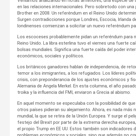
Veníamos analizando en notas anteriores, una especie de de
en las relaciones internacionales. Pero sobretodo con una
Brother en 2008. Un referéndum en el Reino Unido determin
Surgen contradicciones porque Londres, Escocia, Irlanda de
londinenses comienzan a solicitar un nuevo referéndum par
Los escoceses probablemente pidan un referéndum para man
Reino Unido. La libra esterlina tuvo el viernes una fuerte ca
bolsas mundiales. Significa una fuerte caída del poder inte
económicos, sociales y políticos.
Los británicos ganadores hablan de independencia, de retom
temor a los inmigrantes, a los refugiados. Los líderes polí
crisis, con preponderancia de los ajustes económicos y fisc
Alemania de Angela Merkel. En esta columna, el año pasado,
troika y la influencia del FMI, enviaron a Grecia al abismo.
En aquel momento se especulaba con la posibilidad de que
otros países pidieran su alejamiento. Ahora, es nada más n
mundial, la que se retira de la Unión Europea. Y surge el pel
festejo del Brexit por parte de la extrema derecha europea,
el propio Trump en EE UU. Estos también son indicadores d
problemas económicos y sociales, sino que además no cons