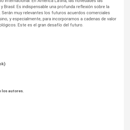
o internacional. En América Latina, las novedades las
 Brasil. Es indispensable una profunda reflexión sobre la
l. Serán muy relevantes los futuros acuerdos comerciales
sino, y especialmente, para incorporarnos a cadenas de valor
ógicos. Este es el gran desafío del futuro.
ok
)
 los autores.