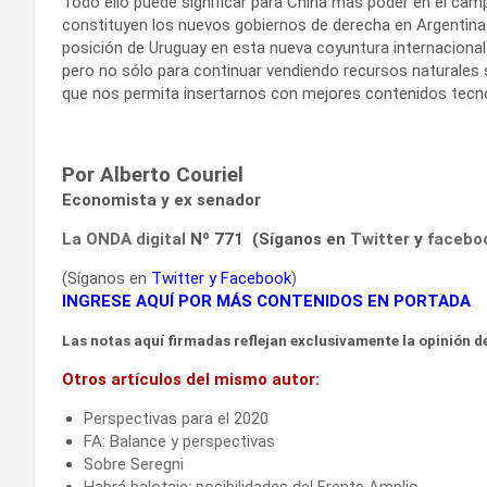
Todo ello puede significar para China más poder en el camp
constituyen los nuevos gobiernos de derecha en Argentina y
posición de Uruguay en esta nueva coyuntura internaciona
pero no sólo para continuar vendiendo recursos naturales 
que nos permita insertarnos con mejores contenidos tecnol
Por Alberto Couriel
Economista y ex senador
La ONDA digital
Nº 771 (Síganos en
Twitter
y
facebo
(Síganos en
Twitter
y
Facebook
)
INGRESE AQUÍ POR MÁS CONTENIDOS EN PORTADA
Las notas aquí firmadas reflejan exclusivamente la opinión de
Otros artículos del mismo autor:
Perspectivas para el 2020
FA: Balance y perspectivas
Sobre Seregni
Habrá balotaje: posibilidades del Frente Amplio