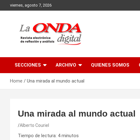
Skip
viernes, agosto 7, 2026
to
content
Revista electronica de reflexion y analisis
SECCIONES
ARCHIVO
QUIENES SOMOS
Home
Una mirada al mundo actual
Una mirada al mundo actual
Alberto Couriel
Tiempo de lectura:
4
minutos