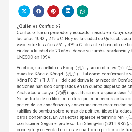
¿Quién es Confucio? |
Confucio fue un pensador y educador nacido en Zouyi, capit
los años 1042 y 249 a.C. Hoy es la ciudad de Qufu, ubicada
vivió entre los años 551 y 479 a.C., durante el reinado de l
ciudad a la edad de 73 años, donde su tumba, residencia y
UNESCO en 1994.
En chino, su apellido es Kǒng（孔）y su nombre es Qiū（
maestro Kǒng o Kǒngzǐ（孔子）, tal como comúnmente se l
Kǒng Fū Zǐ（孔夫子）, del cual deriva la latinización Confuc
acciones han sido compilados en un cuerpo disperso de cita
Analectas o Lúnyǔ（论语）que, literalmente quiere decir “dis
No se trata de un libro como los que conocemos actualmen
partes de las enseñanzas y conversaciones mantenidas con
tablillas de bambú sobre temas de política, filosofía, educac
otros contenidos. En Analectas aparece el término rén（仁）
confuciana. Según el profesor Lin Sheng-Bin (2014: 9-33), 
concepto y en verdad no existe una forma perfecta de tra