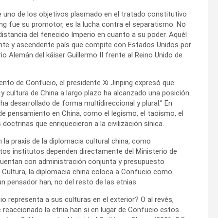
uno de los objetivos plasmado en el tratado constitutivo
ing fue su promotor, es la lucha contra el separatismo. No
istancia del fenecido Imperio en cuanto a su poder. Aquél
ante y ascendente país que compite con Estados Unidos por
erio Alemán del káiser Guillermo II frente al Reino Unido de
ento de Confucio, el presidente Xi Jinping expresó que:
 cultura de China a largo plazo ha alcanzado una posición
ha desarrollado de forma multidireccional y plural.” En
de pensamiento en China, como el legismo, el taoísmo, el
 doctrinas que enriquecieron a la civilización sínica.
 la praxis de la diplomacia cultural china, como
tos institutos dependen directamente del Ministerio de
, cuentan con administración conjunta y presupuesto
e Cultura, la diplomacia china coloca a Confucio como
 pensador han, no del resto de las etnias.
representa a sus culturas en el exterior? O al revés,
reaccionado la etnia han si en lugar de Confucio estos