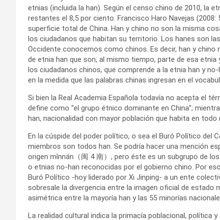
etnias (incluida la han). Según el censo chino de 2010, la e
restantes el 8,5 por ciento. Francisco Haro Navejas (2008:
superficie total de China. Han y chino no son la misma cosa
los ciudadanos que habitan su territorio. Los hanes son las
Occidente conocemos como chinos. Es decir, han y chino n
de etnia han que son, al mismo tiempo, parte de esa etnia 
los ciudadanos chinos, que comprende a la etnia han y no
en la medida que las palabras chinas ingresan en el vocabul
Si bien la Real Academia Española todavía no acepta el térm
define como “el grupo étnico dominante en China”; mientra
han, nacionalidad con mayor población que habita en todo 
En la cúspide del poder político, o sea el Buró Político del
miembros son todos han. Se podría hacer una mención espe
origen mǐnnán（闽 4 南）, pero éste es un subgrupo de los ha
o etnias no-han reconocidas por el gobierno chino. Por es
Buró Político -hoy liderado por Xi Jinping- a un ente colec
sobresale la divergencia entre la imagen oficial de estado 
asimétrica entre la mayoría han y las 55 minorías nacionale
La realidad cultural indica la primacía poblacional, polític