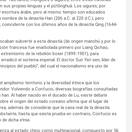
n sus propias lenguas y el pǔtōnghuà. Los uigures, por
y escritura árabe, pero al mismo tiempo son educados
nombre de la dinastía Han (206 a.C. al 220 d.C.), pero
IX, coincidente con los últimos años de la dinastía Qing (1644-
caban subvertir a esta dinastía (de origen manchú y por lo
lución francesa fue enarbolada primero por Liang Qichao,
l extremismo de la rebelión boxer (1899-1901), para
erradicó el sistema imperial. El doctor Sun Yat-sen, líder de
principios del pueblo”, del cual el nacionalismo era uno de
el amplísimo territorio y la diversidad étnica que los
dor. Volviendo a Confucio, diversas biografías consultadas
a han. Al haber nacido en el ducado de Lu, existe debate
sobre el origen del estado coreano afirma que el lugar de
a, además de considerar que la casa real de la dinastía
stante, hasta que exista prueba en contrario, Confucio es
 de dicha etnia.
teriza al estado chino como multinacional, compuesto por 56