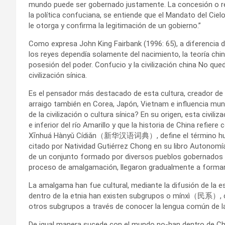
mundo puede ser gobernado justamente. La concesión o ret
la política confuciana, se entiende que el Mandato del Ciel
le otorga y confirma la legitimación de un gobierno.”
Como expresa John King Fairbank (1996: 65), a diferencia d
los reyes dependía solamente del nacimiento, la teoría chin
posesión del poder. Confucio y la civilización china No q
civilización sínica.
Es el pensador más destacado de esta cultura, creador de 
arraigo también en Corea, Japón, Vietnam e influencia mu
de la civilización o cultura sínica? En su origen, esta civi
e inferior del río Amarillo y que la historia de China refi
Xīnhuá Hànyǔ Cídiǎn（新华汉语词典）, define el término huáxi
citado por Natividad Gutiérrez Chong en su libro Autonomía 
de un conjunto formado por diversos pueblos gobernados p
proceso de amalgamación, llegaron gradualmente a formar u
La amalgama han fue cultural, mediante la difusión de la es
dentro de la etnia han existen subgrupos o mínxì（民系）, c
otros subgrupos a través de conocer la lengua común de
De igual manera sucede con el mundo no-han dentro de Chi