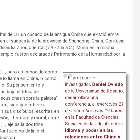
al de Lu, un ducado de la antigua China que existió entre
 en el sudoeste de la provincia de Shandong, China. Confucio
a dinastía Zhou oriental (770-256 a.C.). Murió en la misma
 templo fueron declarados Patrimonio de la Humanidad por la
丘）, pero es conocido como
El profesor –
o llama en China, o como
investigador,
Daniel Oviedo
io. Su pensamiento y
de la Universidad de Rosario,
s bajo el título de
desarrollará una
cusiones sobre la palabra”.
conferencia, el
miércoles 21
te, sino que refiere a
de setiembre a las 19 horas
 sus discípulos, escritas en
en la Facultad de Ciencias
ión, literatura y moral, entre
Sociales de la UdelaR; sobre
, eje de la doctrina
Idioma y poder en las
Confucio no definió el
relaciones entre China y
ducción.