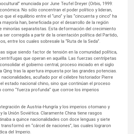
ocultural” enunciada por June Teufel Dreyer (Orbis, 1999:
conómica. No sólo concentran el poder político y lideran,
 que el equilibrio entre el “uno” y las “cincuenta y cinco” ha
mayoría han, beneficiada por el desarrollo de la región
de minorías separatistas. Esta deformación del crecimiento
r corregida a partir de la orientación política del Partido,
s, entre los cuales sobresale la “Ruta de la Seda”.
rias sigue siendo factor de tensión en la comunidad política,
 centrífugas que operan en aquélla. Las fuerzas centrípetas
consolidar el gobierno central, proceso iniciado en el siglo
ía Qing tras la apertura impuesta por las grandes potencias.
s nacionalidades, acuñado por el célebre historiador Pierre
el estado nacional chino, sino que continúan el proceso
ndo como “fuerza profunda” que corroe los imperios
ntegración de Austria-Hungría y los imperios otomano y
s y la Unión Soviética. Claramente China tiene rasgos
tinaba a quince nacionalidades con doce lenguas y siete
 transformó en “cárcel de naciones”, las cuales lograron
dica del Imperio.