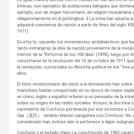
étnicas, son ejemplos de poblaciones bilingües que domina
ejemplo, son de origen turcomano, de religión musulmana 
obligatoriamente en el pǔtōnghuà. 3 La etnia han adopta su 
adquirirá conciencia de nación a partir de fines del siglo X
1911).
En efecto, sacando los movimientos antidinásticos que bus
tanto extranjera), la idea de nación proveniente de la revo
mentor de la “Reforma de los 100 días” (1898), luego por e
concretarse en la revolución del 10 de octubre de 1911 que 
la revolución, sustentaba su filosofía política en los “tres 
ellos.
El éxito revolucionario dio inicio a la dominación han sobre 
manchúes habían conquistado en su época de mayor esplen
en chino, inglés y español refieren a un pensador de la etni
sobre su origen en las redes sociales. Incluso, la doctrina 
nacimiento de Confucio pertenecía por ese entonces a Core
Gija（箕氏） tendría relación sanguínea con Confucio. No ob
considerado han, incluso aún si pertenece a algún subgrupo
Confucio y el estado chino La constitución de 1982 carac