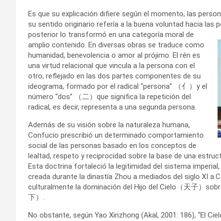
Es que su explicación difiere según el momento, las perso
su sentido originario refería a la buena voluntad hacia las
p
posterior lo transformó en una categoría moral de
amplio contenido. En diversas obras se traduce como
humanidad, benevolencia o amor al prójimo. El rén es
una virtud relacional que vincula a la persona con el
otro, reflejado en las dos partes componentes de su
ideograma, formado por el radical “persona” （亻）y el
número “dos” （二）que significa la repetición del
radical, es decir, representa a una segunda persona.
Además de su visión sobre la naturaleza humana,
Confucio prescribió un determinado comportamiento
social de las personas basado en los conceptos de
lealtad, respeto y reciprocidad sobre la base de una estruct
Esta doctrina fortaleció la legitimidad del sistema imper
creada durante la dinastía Zhou a mediados del siglo XI a.
culturalmente la dominación del Hijo del Cielo（天子）sobr
下）.
No obstante, según Yao Xinzhong (Akal, 2001: 186), “El Cie