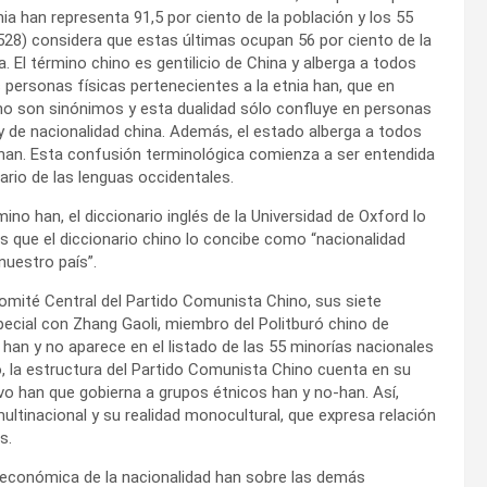
tnia han representa 91,5 por ciento de la población y los 55
 528) considera que estas últimas ocupan 56 por ciento de la
. El término chino es gentilicio de China y alberga a todos
 personas físicas pertenecientes a la etnia han, que en
o son sinónimos y esta dualidad sólo confluye en personas
y de nacionalidad china. Además, el estado alberga a todos
-han. Esta confusión terminológica comienza a ser entendida
ario de las lenguas occidentales.
ino han, el diccionario inglés de la Universidad de Oxford lo
s que el diccionario chino lo concibe como “nacionalidad
nuestro país”.
 Comité Central del Partido Comunista Chino, sus siete
cial con Zhang Gaoli, miembro del Politburó chino de
n y no aparece en el listado de las 55 minorías nacionales
o, la estructura del Partido Comunista Chino cuenta en su
tivo han que gobierna a grupos étnicos han y no-han. Así,
multinacional y su realidad monocultural, que expresa relación
s.
a y económica de la nacionalidad han sobre las demás