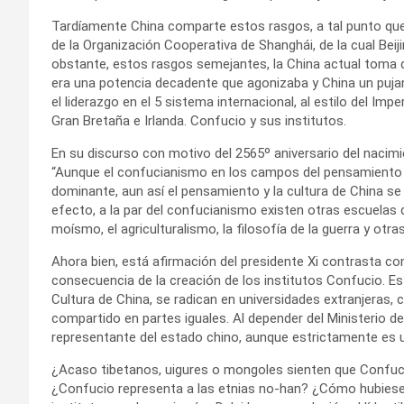
Tardíamente China comparte estos rasgos, a tal punto que 
de la Organización Cooperativa de Shanghái, de la cual Beij
obstante, estos rasgos semejantes, la China actual toma d
era una potencia decadente que agonizaba y China un puj
el liderazgo en el 5 sistema internacional, al estilo del Imp
Gran Bretaña e Irlanda. Confucio y sus institutos.
En su discurso con motivo del 2565º aniversario del nacimi
“Aunque el confucianismo en los campos del pensamiento y
dominante, aun así el pensamiento y la cultura de China se 
efecto, a la par del confucianismo existen otras escuelas 
moísmo, el agriculturalismo, la filosofía de la guerra y otras
Ahora bien, está afirmación del presidente Xi contrasta con
consecuencia de la creación de los institutos Confucio. Es
Cultura de China, se radican en universidades extranjeras
compartido en partes iguales. Al depender del Ministerio d
representante del estado chino, aunque estrictamente es un
¿Acaso tibetanos, uigures o mongoles sienten que Confucio 
¿Confucio representa a las etnias no-han? ¿Cómo hubiese 