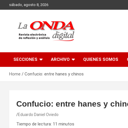
Skip
sábado, agosto 8, 2026
to
content
Revista electronica de reflexion y analisis
SECCIONES
ARCHIVO
QUIENES SOMOS
Home
Confucio: entre hanes y chinos
Confucio: entre hanes y chi
Eduardo Daniel Oviedo
Tiempo de lectura:
11
minutos