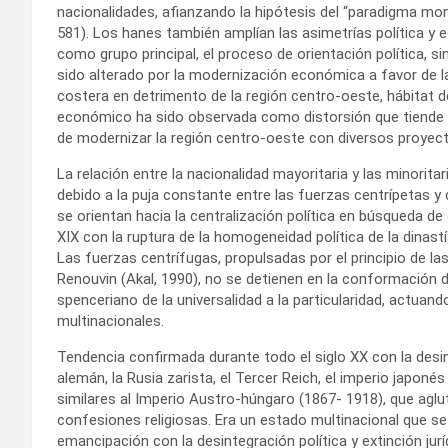
nacionalidades, afianzando la hipótesis del “paradigma mon
581). Los hanes también amplían las asimetrías política y e
como grupo principal, el proceso de orientación política, sino
sido alterado por la modernización económica a favor de la 
costera en detrimento de la región centro-oeste, hábitat 
económico ha sido observada como distorsión que tiende a se
de modernizar la región centro-oeste con diversos proyecto
La relación entre la nacionalidad mayoritaria y las minorita
debido a la puja constante entre las fuerzas centrípetas y
se orientan hacia la centralización política en búsqueda de 
XIX con la ruptura de la homogeneidad política de la dinast
Las fuerzas centrífugas, propulsadas por el principio de la
Renouvin (Akal, 1990), no se detienen en la conformación d
spenceriano de la universalidad a la particularidad, actua
multinacionales.
Tendencia confirmada durante todo el siglo XX con la desi
alemán, la Rusia zarista, el Tercer Reich, el imperio japoné
similares al Imperio Austro-húngaro (1867- 1918), que aglu
confesiones religiosas. Era un estado multinacional que se
emancipación con la desintegración política y extinción jurí