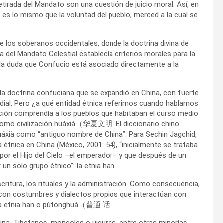
irada del Mandato son una cuestión de juicio moral. Así, en
o es lo mismo que la voluntad del pueblo, merced a la cual se
e los soberanos occidentales, donde la doctrina divina de
a del Mandato Celestial establecía criterios morales para la
ueda duda que Confucio está asociado directamente a la
la doctrina confuciana que se expandió en China, con fuerte
ndial. Pero ¿a qué entidad étnica referimos cuando hablamos
lización comprendía a los pueblos que habitaban el curso medio
ere como civilización huáxià（华夏文明. El diccionario chino
à como “antiguo nombre de China”. Para Sechin Jagchid,
étnica en China (México, 2001: 54), “inicialmente se trataba
or el Hijo del Cielo –el emperador– y que después de un
n solo grupo étnico”: la etnia han.
critura, los rituales y la administración. Como consecuencia,
on costumbres y dialectos propios que interactúan con
 la etnia han o pǔtōnghuà（普通 话.
na. Tibetanos, mongoles o uigures, entre otras minorías