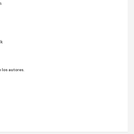
a.
ok
 los autores.