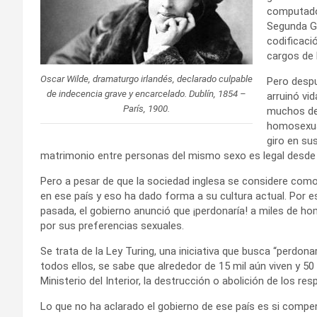
computador
Segunda Gu
codificaci
cargos de
Oscar Wilde, dramaturgo irlandés, declarado culpable
Pero despu
de indecencia grave y encarcelado. Dublín, 1854 –
arruinó vi
París, 1900.
muchos de 
homosexual
giro en su
matrimonio entre personas del mismo sexo es legal desde 
Pero a pesar de que la sociedad inglesa se considere com
en ese país y eso ha dado forma a su cultura actual. Por e
pasada, el gobierno anunció que ¡perdonaría! a miles de 
por sus preferencias sexuales.
Se trata de la Ley Turing, una iniciativa que busca “perdona
todos ellos, se sabe que alrededor de 15 mil aún viven y 50 
Ministerio del Interior, la destrucción o abolición de los r
Lo que no ha aclarado el gobierno de ese país es si compe