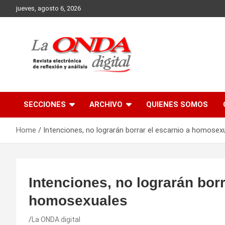
Skip
jueves, agosto 6, 2026
to
content
Revista electronica de reflexion y analisis
SECCIONES
ARCHIVO
QUIENES SOMOS
Home
Intenciones, no lograrán borrar el escarnio a homosex
Intenciones, no lograrán borr
homosexuales
La ONDA digital