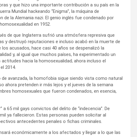
as y que hizo una importante contribución a su país en la
erra Mundial hackeando “Enigma”, la máquina de
ón de la Alemania nazi. El genio inglés fue condenado por
 homosexualidad en 1952.
és de que Inglaterra sufrió una atmósfera represiva que
das y destruyó reputaciones e incluso acabó en la muerte de
los acusados, hace casi 40 años se despenalizó la
idad y, al igual que muchos países, ha experimentado un
s actitudes hacia la homosexualidad; ahora incluso el
el 2014.
o de avanzada, la homofobia sigue siendo vista como natural
so ahora pretenden ir más lejos y el jueves de la semana
hombres homosexuales que fueron condenados, en esencia,
r” a 65 mil gays convictos del delito de “indecencia”. De
mil ya fallecieron. Estas personas pueden solicitar al
espectivos antecedentes penales o fichas criminales.
nsará económicamente a los afectados y llegar a lo que las