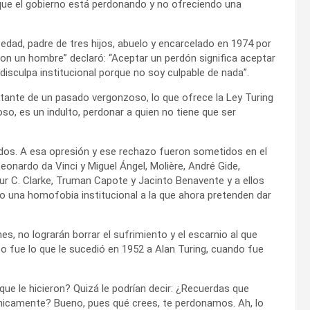
que el gobierno está perdonando y no ofreciendo una
edad, padre de tres hijos, abuelo y encarcelado en 1974 por
con un hombre” declaró: “Aceptar un perdón significa aceptar
 disculpa institucional porque no soy culpable de nada”.
rtante de un pasado vergonzoso, lo que ofrece la Ley Turing
so, es un indulto, perdonar a quien no tiene que ser
ados. A esa opresión y ese rechazo fueron sometidos en el
onardo da Vinci y Miguel Ángel, Molière, André Gide,
thur C. Clarke, Truman Capote y Jacinto Benavente y a ellos
do una homofobia institucional a la que ahora pretenden dar
, no lograrán borrar el sufrimiento y el escarnio al que
 fue lo que le sucedió en 1952 a Alan Turing, cuando fue
ue le hicieron? Quizá le podrían decir: ¿Recuerdas que
micamente? Bueno, pues qué crees, te perdonamos. Ah, lo