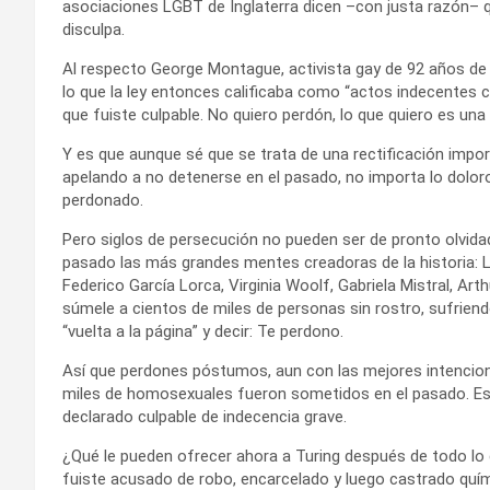
asociaciones LGBT de Inglaterra dicen –con justa razón– 
disculpa.
Al respecto George Montague, activista gay de 92 años de 
lo que la ley entonces calificaba como “actos indecentes 
que fuiste culpable. No quiero perdón, lo que quiero es una
Y es que aunque sé que se trata de una rectificación impo
apelando a no detenerse en el pasado, no importa lo doloro
perdonado.
Pero siglos de persecución no pueden ser de pronto olvid
pasado las más grandes mentes creadoras de la historia: Le
Federico García Lorca, Virginia Woolf, Gabriela Mistral, Ar
súmele a cientos de miles de personas sin rostro, sufrien
“vuelta a la página” y decir: Te perdono.
Así que perdones póstumos, aun con las mejores intenciones
miles de homosexuales fueron sometidos en el pasado. Eso
declarado culpable de indecencia grave.
¿Qué le pueden ofrecer ahora a Turing después de todo lo q
fuiste acusado de robo, encarcelado y luego castrado quí