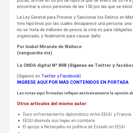
pocas, la PGR en su portal reporta que de enero de 2014 a 
encontrar a cinco personas de las 150 por las que se inició
La Ley General para Prevenir y Sancionar los Delitos en Ma
tres hipótesis por las cuales desaparece una persona: una e
no se trata de millones de pesos; la otra es para obligarlas 
organizado, y finalmente para causar daño.
Por Isabel Miranda de Wallace
(vanguardia mx)
La ONDA digital
Nº 808 (Síganos en
Twitter
y
facebo
(Síganos en
Twitter
y
Facebook
)
INGRESE AQUÍ POR MÁS CONTENIDOS EN PORTADA
Las notas aquí firmadas reflejan exclusivamente la opinión de
Otros artículos del mismo autor:
Duro enfrentamiento diplomático entre EEUU. y Francia
EEUU disimula sus bajas en combate
El apoyo a Netanyahu es política de Estado en EEUU