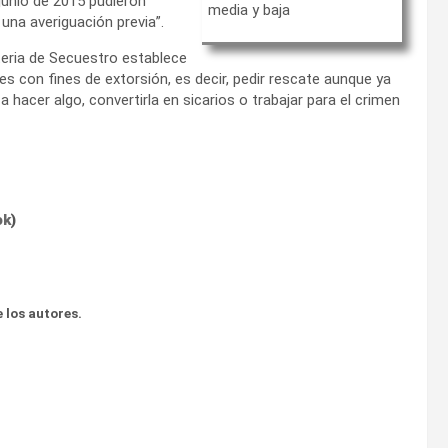
junio de 2015 pudieron
media y baja
 una averiguación previa”.
teria de Secuestro establece
s con fines de extorsión, es decir, pedir rescate aunque ya
a hacer algo, convertirla en sicarios o trabajar para el crimen
ok
)
 los autores.