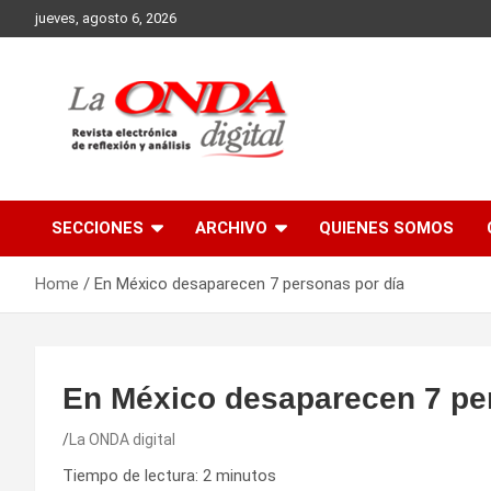
Skip
jueves, agosto 6, 2026
to
content
Revista electronica de reflexion y analisis
SECCIONES
ARCHIVO
QUIENES SOMOS
Home
En México desaparecen 7 personas por día
En México desaparecen 7 pe
La ONDA digital
Tiempo de lectura:
2
minutos