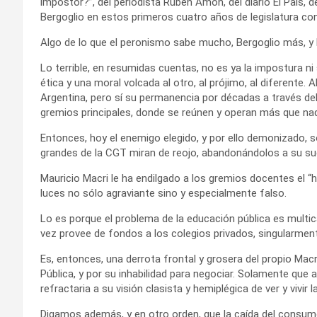
impostor?”, del periodista Rubén Amón, del diario El País, d
Bergoglio en estos primeros cuatro años de legislatura co
Algo de lo que el peronismo sabe mucho, Bergoglio más, 
Lo terrible, en resumidas cuentas, no es ya la impostura ni
ética y una moral volcada al otro, al prójimo, al diferente
Argentina, pero sí su permanencia por décadas a través del
gremios principales, donde se reúnen y operan más que na
Entonces, hoy el enemigo elegido, y por ello demonizado, 
grandes de la CGT miran de reojo, abandonándolos a su su
Mauricio Macri le ha endilgado a los gremios docentes el “h
luces no sólo agraviante sino y especialmente falso.
Lo es porque el problema de la educación pública es multica
vez provee de fondos a los colegios privados, singularmente
Es, entonces, una derrota frontal y grosera del propio Macr
Pública, y por su inhabilidad para negociar. Solamente que 
refractaria a su visión clasista y hemiplégica de ver y vivir la
Digamos además, y en otro orden, que la caída del consu