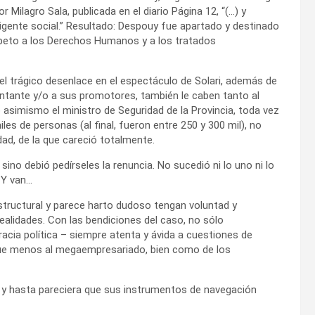
Milagro Sala, publicada en el diario Página 12, “(…) y
rigente social.” Resultado: Despouy fue apartado y destinado
speto a los Derechos Humanos y a los tratados
 el trágico desenlace en el espectáculo de Solari, además de
cantante y/o a sus promotores, también le caben tanto al
asimismo el ministro de Seguridad de la Provincia, toda vez
les de personas (al final, fueron entre 250 y 300 mil), no
dad, de la que careció totalmente.
sino debió pedírseles la renuncia. No sucedió ni lo uno ni lo
. Y van…
structural y parece harto dudoso tengan voluntad y
alidades. Con las bendiciones del caso, no sólo
racia política – siempre atenta y ávida a cuestiones de
 que menos al megaempresariado, bien como de los
 y hasta pareciera que sus instrumentos de navegación