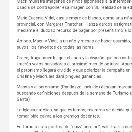
Macri muestra imágenes de niños japoneses a la intemperi
osadía de contraponer esa imagen con SU realidad de la ed
María Eugenia Vidal, casi siempre de blanco, como una niña
provincial, con Margaret Thatcher – lanza dardos estigmati
mediante el dudoso recurso de pagar por presentismo a lo
Ambos, Macri y Vidal, a un año y meses de haber asumido, 
suyos, los favoritos de todas las horas.
Creen, trágicamente, que el caos y la división que han inst
traerán votos salvadores el próximo mes de octubre. Asu
el peronismo llegará dividido y que polarizar la campaña en
Cristina y Macri, les dará pingües ganancias.
Massa y el peronismo (Randazzo, incluido) desojan margar
buscando definiciones después de la semana de Turismo (p
Santa).
La Iglesia católica, ya que estamos, mientras se decide q
tomar, pide calma a los gremios docentes.
En torno a esta postura de “quizá pero no”, vale traer a cue