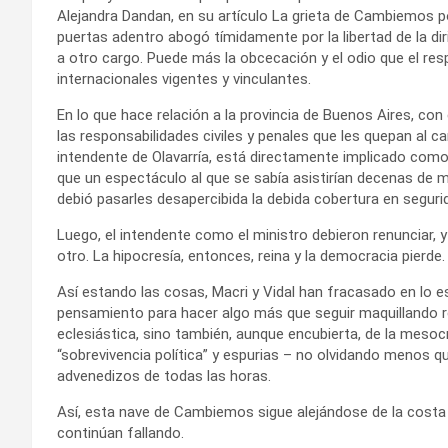
Alejandra Dandan, en su artículo La grieta de Cambiemos por 
puertas adentro abogó tímidamente por la libertad de la di
a otro cargo. Puede más la obcecación y el odio que el re
internacionales vigentes y vinculantes.
En lo que hace relación a la provincia de Buenos Aires, con
las responsabilidades civiles y penales que les quepan al 
intendente de Olavarría, está directamente implicado como 
que un espectáculo al que se sabía asistirían decenas de mi
debió pasarles desapercibida la debida cobertura en seguri
Luego, el intendente como el ministro debieron renunciar, y 
otro. La hipocresía, entonces, reina y la democracia pierde
Así estando las cosas, Macri y Vidal han fracasado en lo e
pensamiento para hacer algo más que seguir maquillando re
eclesiástica, sino también, aunque encubierta, de la mesoc
“sobrevivencia política” y espurias – no olvidando menos
advenedizos de todas las horas.
Así, esta nave de Cambiemos sigue alejándose de la costa
continúan fallando.