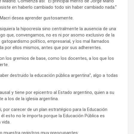
e Madrid. Comienza así: “El principal mérito de Jorge Mario
nsiste en haberlo cambiado todo sin haber cambiado nada.”
y Macri desea aprender gustosamente.
 siquiera la hipocresía sino centralmente la ausencia de una
. Algo que, convengamos, no es ni por asomo exclusivo de la
 gatopardismo político, empresarial, y los mal llamados
da por ellos mismos, antes que por sus adherentes.
son los gremios de base, como los docentes, a los que los
erte.
aber destruido la educación pública argentina”, algo a todas
usal y tiene por epicentro al Estado argentino, quien a su
 a los de la iglesia argentina.
i, por carecer de un plan estratégico para la Educación
a él esto no le importa porque la Educación Pública es
 vida.
mo muestra registros muy preocupantes: