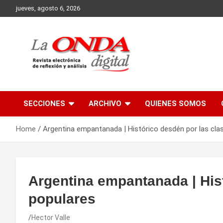
Skip
jueves, agosto 6, 2026
to
content
Revista electronica de reflexion y analisis
SECCIONES
ARCHIVO
QUIENES SOMOS
Home
Argentina empantanada | Histórico desdén por las cla
Argentina empantanada | His
populares
Hector Valle