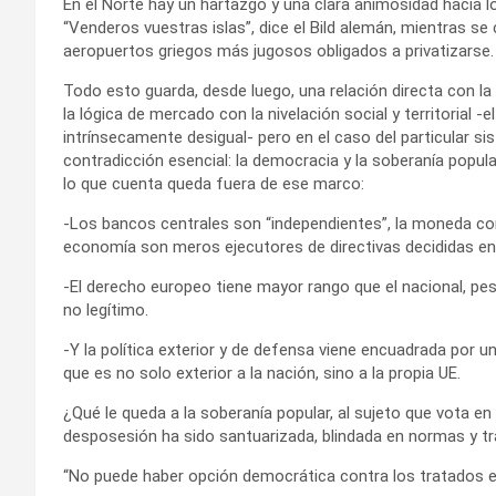
En el Norte hay un hartazgo y una clara animosidad hacia l
“Venderos vuestras islas”, dice el Bild alemán, mientras se
aeropuertos griegos más jugosos obligados a privatizarse.
Todo esto guarda, desde luego, una relación directa con la
la lógica de mercado con la nivelación social y territorial -e
intrínsecamente desigual- pero en el caso del particular s
contradicción esencial: la democracia y la soberanía popula
lo que cuenta queda fuera de ese marco:
-Los bancos centrales son “independientes”, la moneda com
economía son meros ejecutores de directivas decididas en 
-El derecho europeo tiene mayor rango que el nacional, pe
no legítimo.
-Y la política exterior y de defensa viene encuadrada por 
que es no solo exterior a la nación, sino a la propia UE.
¿Qué le queda a la soberanía popular, al sujeto que vota 
desposesión ha sido santuarizada, blindada en normas y tra
“No puede haber opción democrática contra los tratados e