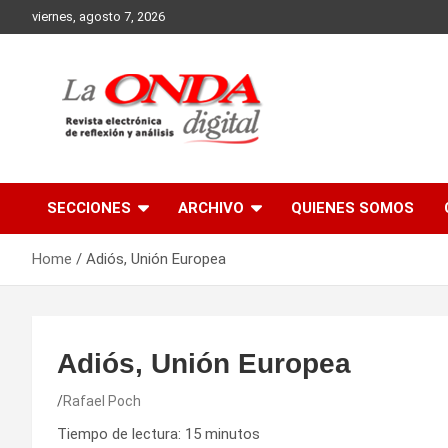
Skip
viernes, agosto 7, 2026
to
content
Revista electronica de reflexion y analisis
SECCIONES
ARCHIVO
QUIENES SOMOS
Home
Adiós, Unión Europea
Adiós, Unión Europea
Rafael Poch
Tiempo de lectura:
15
minutos