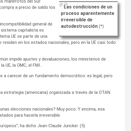
os manirrotos del Sur:
Las condiciones de un
 compra a precio de saldo los
proceso aparentemente
irreversible de
 incompatibilidad general de
autodestrucción
(*)
l sistema capitalista es
istema UE se parte de una
r residen en los estados nacionales, pero en la UE casi todo
ún impide ajustes y devaluaciones, los ministerios de
la UE, la OMC, el FMI…
se a carecer de un fundamento democrático: es legal, pero
una estrategia (americana) organizada a través de la OTAN
en unas elecciones nacionales? Muy poco. Y encima, esa
tados para hacerla irreversible.
uropeos”, ha dicho Jean-Claude Juncker. (5)