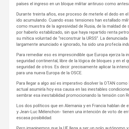
países el ingreso en un bloque militar antiruso como antesal
Durante treinta años, ese proceso de meterle el dedo en el 
ido acumulando. Cuando esas tensiones han estallado milit
como muestra de la agresividad de Rusia, de la maldad de s
por haberlo estabilizado, sin que haya repartido renta petrol
su mítica voluntad de “reconstruir la URSS”. La denunciada “
largamente anunciado e ignorado, ha sido una profecía ind
Para remediar eso es imprescindible que Europa ejerza la 
seguridad continental, libre de la lógica de bloques y en el
seguridad de otros. Es decir: precisamente aplicar la inten
para una nueva Europa de la OSCE.
Para llegar a algo así es imperativo disolver la OTAN como 
actual asumiría hoy esa causa en las inestables condicion
sembrar esa inestabilidad promocionando la tensión con Rus
Los dos políticos que en Alemania y en Francia hablan de e
y Jean-Luc Mélenchon- tienen una intención de voto de ent
escasa posibilidad.
Pero imaginemos que la UE llega a ser un polo autónomo y 