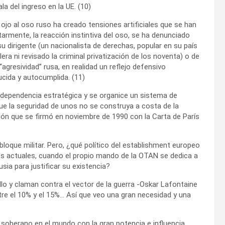
a del ingreso en la UE. (10)
ojo al oso ruso ha creado tensiones artificiales que se han
armente, la reacción instintiva del oso, se ha denunciado
u dirigente (un nacionalista de derechas, popular en su país
era ni revisado la criminal privatización de los noventa) o de
agresividad” rusa, en realidad un reflejo defensivo
ucida y autocumplida. (11)
independencia estratégica y se organice un sistema de
 que la seguridad de unos no se construya a costa de la
ción que se firmó en noviembre de 1990 con la Carta de París
bloque militar. Pero, ¿qué político del establishment europeo
es actuales, cuando el propio mando de la OTAN se dedica a
ia para justificar su existencia?
llo y claman contra el vector de la guerra -Oskar Lafontaine
re el 10% y el 15%… Así que veo una gran necesidad y una
soberano en el mundo con la gran potencia e influencia