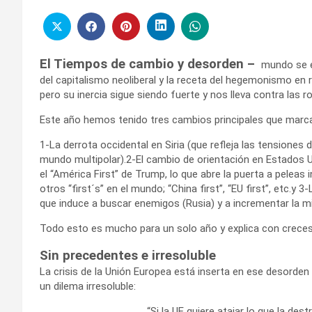
El Tiempos de cambio y desorden –
mundo se e
del capitalismo neoliberal y la receta del hegemonismo en
pero su inercia sigue siendo fuerte y nos lleva contra las r
Este año hemos tenido tres cambios principales que marca
1-La derrota occidental en Siria (que refleja las tensione
mundo multipolar).2-El cambio de orientación en Estados U
el “América First” de Trump, lo que abre la puerta a peleas 
otros “first´s” en el mundo; “China first”, “EU first”, etc
que induce a buscar enemigos (Rusia) y a incrementar la mil
Todo esto es mucho para un solo año y explica con creces 
Sin precedentes e irresoluble
La crisis de la Unión Europea está inserta en ese desorden
un dilema irresoluble:
“
Si la UE quiere atajar lo que la des