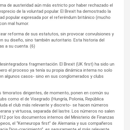
ama de austeridad aún más estricto por haber rechazado el
sprecio de la voluntad popular. El Brexit ha demostrado la
untad popular expresada por el referéndum británico (mucho
 con mal humor.
antear reforma de sus estatutos, sin provocar convulsiones y
u diseño, sino también autoritario. Esta historia del
s a su cuenta. (6)
desintegradora fragmentación. El Brexit (UK first) ha sido un
ero el proceso ya tenía su propia dinámica interna no solo
s en algunos casos- sino en sus conglomerados y clubs
us timoratos dirigentes, de momento, ponen en común su
lubs como el de Visegrado (Hungría, Polonia, República
n duda el club más relevante y discreto- se hacen números
terana y virtuosa, separada del lastre. Los números no salen
2012 por los documentos internos del Ministerio de Finanzas
opeos, el “Kerneuropa first” de Alemania y sus compañeros
ón hacia Dios-crecimiento”, es seguramente el más relevante…