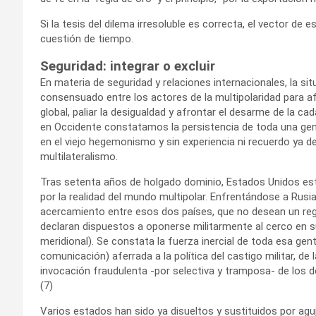
Si la tesis del dilema irresoluble es correcta, el vector d
cuestión de tiempo.
Seguridad: integrar o excluir
En materia de seguridad y relaciones internacionales, la si
consensuado entre los actores de la multipolaridad para af
global, paliar la desigualdad y afrontar el desarme de la 
en Occidente constatamos la persistencia de toda una gener
en el viejo hegemonismo y sin experiencia ni recuerdo ya de
multilateralismo.
Tras setenta años de holgado dominio, Estados Unidos est
por la realidad del mundo multipolar. Enfrentándose a Rusia
acercamiento entre esos dos países, que no desean un reg
declaran dispuestos a oponerse militarmente al cerco en 
meridional). Se constata la fuerza inercial de toda esa gente
comunicación) aferrada a la política del castigo militar, de 
invocación fraudulenta -por selectiva y tramposa- de los
(7)
Varios estados han sido ya disueltos y sustituidos por a