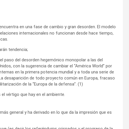
ncuentra en una fase de cambio y gran desorden. El modelo
 relaciones internacionales no funcionan desde hace tiempo,
ocas.
rán tendencia;
s del paso del desorden hegemónico monopolar a las del
nidos, con la sugerencia de cambiar el “América World” por
internas en la primera potencia mundial y a toda una serie de
.y 3-La desaparición de todo proyecto común en Europa, fracaso
itarización de la “Europa de la defensa”. (1)
el vértigo que hay en el ambiente.
 más general y ha derivado en lo que da la impresión que es
truye (es decir los referéndums crispados y el progreso de la