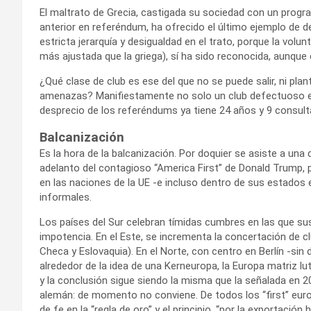
El maltrato de Grecia, castigada su sociedad con un progr
anterior en referéndum, ha ofrecido el último ejemplo de de
estricta jerarquía y desigualdad en el trato, porque la vol
más ajustada que la griega), sí ha sido reconocida, aunque
¿Qué clase de club es ese del que no se puede salir, ni pl
amenazas? Manifiestamente no solo un club defectuoso en s
desprecio de los referéndums ya tiene 24 años y 9 consulta
Balcanización
Es la hora de la balcanización. Por doquier se asiste a una 
adelanto del contagioso “America First” de Donald Trump, p
en las naciones de la UE -e incluso dentro de sus estado
informales.
Los países del Sur celebran tímidas cumbres en las que s
impotencia. En el Este, se incrementa la concertación de c
Checa y Eslovaquia). En el Norte, con centro en Berlín -si
alrededor de la idea de una Kerneuropa, la Europa matriz lu
y la conclusión sigue siendo la misma que la señalada en 
alemán: de momento no conviene. De todos los “first” eur
de fe en la “regla de oro” y el principio, “por la exportaci