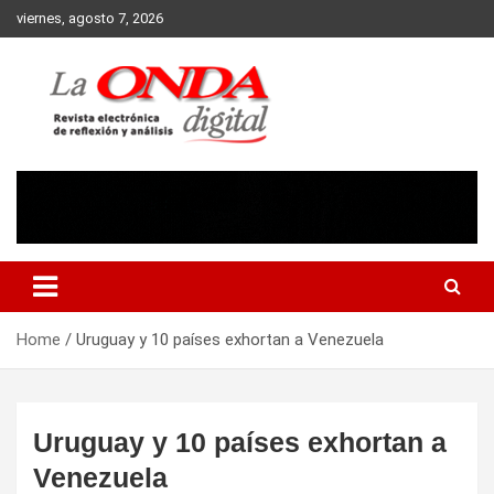
Skip
viernes, agosto 7, 2026
to
content
Revista electronica de reflexion y analisis
Home
Uruguay y 10 países exhortan a Venezuela
Uruguay y 10 países exhortan a
Venezuela