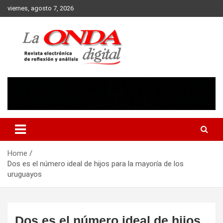
Skip
viernes, agosto 7, 2026
to
content
Revista electronica de reflexion y analisis
Home
Dos es el número ideal de hijos para la mayoría de los
uruguayos
Dos es el número ideal de hijos