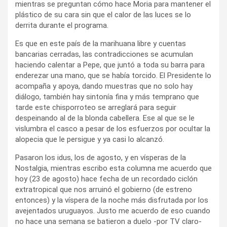
mientras se preguntan cómo hace Moria para mantener el
plástico de su cara sin que el calor de las luces se lo
derrita durante el programa.
Es que en este país de la marihuana libre y cuentas
bancarias cerradas, las contradicciones se acumulan
haciendo calentar a Pepe, que juntó a toda su barra para
enderezar una mano, que se había torcido. El Presidente lo
acompaña y apoya, dando muestras que no solo hay
diálogo, también hay sintonía fina y más temprano que
tarde este chisporroteo se arreglará para seguir
despeinando al de la blonda cabellera. Ese al que se le
vislumbra el casco a pesar de los esfuerzos por ocultar la
alopecia que le persigue y ya casi lo alcanzó.
Pasaron los idus, los de agosto, y en vísperas de la
Nostalgia, mientras escribo esta columna me acuerdo que
hoy (23 de agosto) hace fecha de un recordado ciclón
extratropical que nos arruinó el gobierno (de estreno
entonces) y la víspera de la noche más disfrutada por los
avejentados uruguayos. Justo me acuerdo de eso cuando
no hace una semana se batieron a duelo -por TV claro-