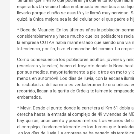
tendrían que ir en lo que pudieran ya que el turno que había
esperarlos.Un vecino había embarcado en ese bus a su hijo
llevarlo porque el niño se asustó y le llamó muy nervioso. 
quizá la única mejora sea la del celular por el que padre e
* Boca de Mauricio: En los últimos años la población per
considerablemente y hace mucho que los pobladores reclaman
la empresa COTAR había manifestado que siendo una vía muy 
Intendencia, por fin, hizo el ensanche del camino. La empres
Como consecuencia los pobladores adultos, jóvenes y niñ
(escolares y liceales) hacen el trayecto desde la Boca hast
por sus medios, mayoritariamente a pie, otros en moto y l
menos en automóvil. Los días de lluvia, con la escasa ilumi
lo resbaladizo del camino es verdaderamente una odisea e
recorrido, llegan a la garita de Ordeig totalmente empapad
embarrados.
* Mevir: Desde el punto donde la carretera al Km 61 dobla a
derecha hasta la entrada al complejo de 49 viviendas de M
hay, quizás, unos ciento y pocos metros. Los vecinos del
el complejo, fundamentalmente en los turnos que trasladan 
en los días de lluvia. La empresa se ha negado sistemátic