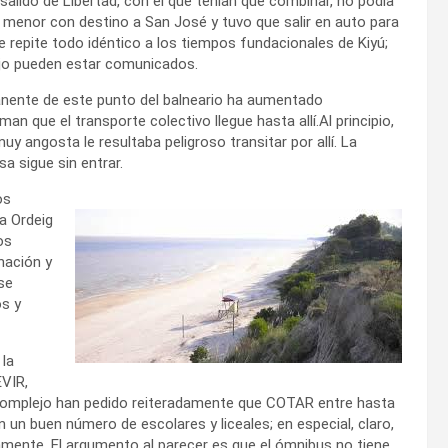
 salido de Libertad, con el que tenían que combinar, no podía
 menor con destino a San José y tuvo que salir en auto para
Se repite todo idéntico a los tiempos fundacionales de Kiyú;
 hijo pueden estar comunicados.
manente de este punto del balneario ha aumentado
 que el transporte colectivo llegue hasta allí.Al principio,
angosta le resultaba peligroso transitar por allí. La
a sigue sin entrar.
os
a Ordeig
os
nación y
se
os y
 la
EVIR,
 complejo han pedido reiteradamente que COTAR entre hasta
un buen número de escolares y liceales; en especial, claro,
amente. El argumento al parecer es que el ómnibus no tiene