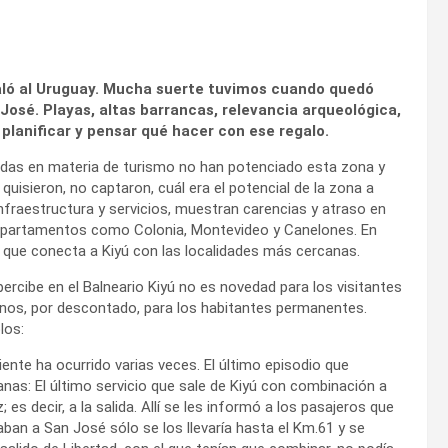
egaló al Uruguay. Mucha suerte tuvimos cuando quedó
osé. Playas, altas barrancas, relevancia arqueológica,
planificar y pensar qué hacer con ese regalo.
cadas en materia de turismo no han potenciado esta zona y
quisieron, no captaron, cuál era el potencial de la zona a
nfraestructura y servicios, muestran carencias y atraso en
 departamentos como Colonia, Montevideo y Canelones. En
o que conecta a Kiyú con las localidades más cercanas.
 percibe en el Balneario Kiyú no es novedad
para los visitantes
os, por descontado, para los habitantes permanentes.
los:
iente ha ocurrido varias veces. El último episodio que
: El último servicio que sale de Kiyú con combinación a
s decir, a la salida. Allí se les informó a los pasajeros que
jaban a San José sólo se los llevaría hasta el Km.61 y se