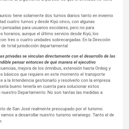
Mauricio tiene solamente dos turnos diarios tanto en invierno
rtad cuatro turnos y desde Kiyú cinco, con algunas
n pensadas para usuarios escolares, pero no para
 horarios, aunque el último servicio desde Kiyú, los
 con tres o cuatro unidades sobrecargadas. En la Dirección
de total jurisdicción departamental.
as privadas se vinculan directamente con el desarrollo de las
cindible pensar entonces de qué manera el ejecutivo
encias, mejora de los ómnibus, extensión hasta Ordeig y
os básicos que requiere en este momento el transporte
e a la Intendencia gestionarlo y resolverlo con la empresa
 sería bueno tenerla en cuenta para solucionar estos
e nuestro Departamento. No son tantas las medidas a
mento de San José realmente preocupado por el turismo.
 vamos a desarrollar nuestro turismo veraniego. Tanto el de
o.