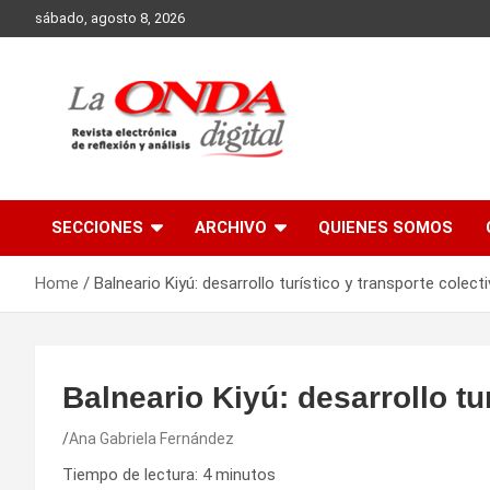
Skip
sábado, agosto 8, 2026
to
content
Revista electronica de reflexion y analisis
SECCIONES
ARCHIVO
QUIENES SOMOS
Home
Balneario Kiyú: desarrollo turístico y transporte colect
Balneario Kiyú: desarrollo tu
Ana Gabriela Fernández
Tiempo de lectura:
4
minutos