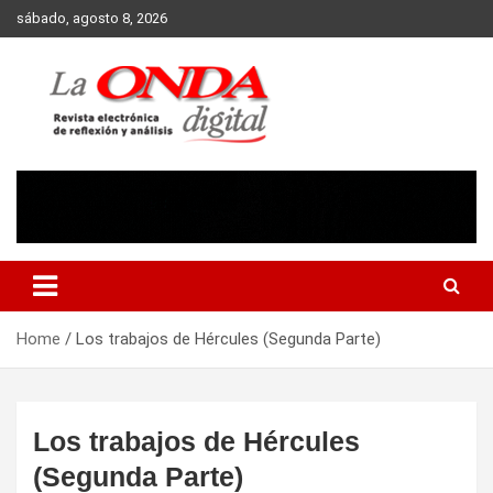
Skip
sábado, agosto 8, 2026
to
content
Revista electronica de reflexion y analisis
Home
Los trabajos de Hércules (Segunda Parte)
Los trabajos de Hércules
(Segunda Parte)