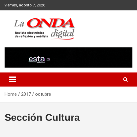
Skip
viernes, agosto 7, 2026
to
content
Revista electronica de reflexion y analisis
Home
2017
octubre