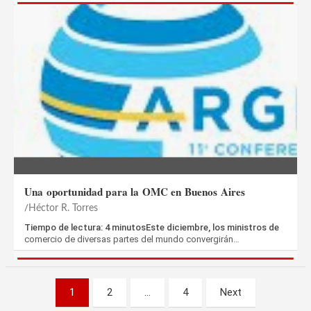
Una oportunidad para la OMC en Buenos Aires
Héctor R. Torres
Tiempo de lectura: 4 minutosEste diciembre, los ministros de
comercio de diversas partes del mundo convergirán…
Paginación
1
2
…
4
Next
de