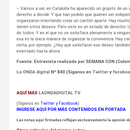
– Vamos a ver, en Cataluña ha aparecido un grupito de un va
derecho a decidir. Y que han pedido que quieren ser indep
organizaron intentando crear un cantón aparte. Hay mucho
tienen otros deseos. Pero este es un estado de derecho. Un
de todos. Y en el que no se satisface plenamente a ningu
esa es la única manera de organizar la convivencia. Hay can
renta, por ejemplo. ¿Hay que satisfacer ese deseo tambié
inventado hasta ahora.
Fuente: Entrevista realizada por SEMANA CON (Colom
La ONDA digital
Nº 840 (Síganos en
Twitter
y
facebo
AQUÍ MÁS
LAONDADIGITAL TV.
(Síganos en
Twitter
y
Facebook
)
INGRESE AQUÍ POR MÁS CONTENIDOS EN PORTADA
Las notas aquí firmadas reflejan exclusivamente la opinión de