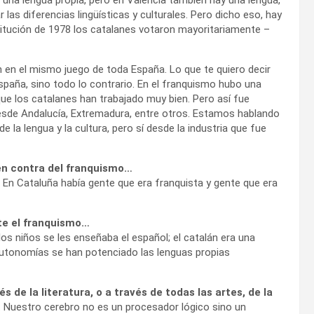
 las diferencias lingüísticas y culturales. Pero dicho eso, hay
titución de 1978 los catalanes votaron mayoritariamente –
 en el mismo juego de toda España. Lo que te quiero decir
paña, sino todo lo contrario. En el franquismo hubo una
que los catalanes han trabajado muy bien. Pero así fue
esde Andalucía, Extremadura, entre otros. Estamos hablando
e la lengua y la cultura, pero sí desde la industria que fue
en contra del franquismo…
En Cataluña había gente que era franquista y gente que era
nte el franquismo…
 los niños se les enseñaba el español; el catalán era una
 autonomías se han potenciado las lenguas propias
de la literatura, o a través de todas las artes, de la
 Nuestro cerebro no es un procesador lógico sino un