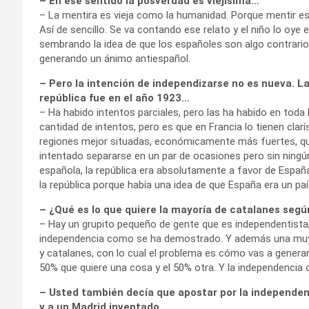
– En ese sentido la posverdad es viejísima…
– La mentira es vieja como la humanidad. Porque mentir es 
Así de sencillo. Se va contando ese relato y el niño lo oye e
sembrando la idea de que los españoles son algo contrario,
generando un ánimo antiespañol.
– Pero la intención de independizarse no es nueva. L
república fue en el año 1923…
– Ha habido intentos parciales, pero las ha habido en toda
cantidad de intentos, pero es que en Francia lo tienen clarí
regiones mejor situadas, económicamente más fuertes, qu
intentado separarse en un par de ocasiones pero sin ningún
española, la república era absolutamente a favor de Españ
la república porque había una idea de que España era un paí
– ¿Qué es lo que quiere la mayoría de catalanes segú
– Hay un grupito pequeño de gente que es independentista,
independencia como se ha demostrado. Y además una muy b
y catalanes, con lo cual el problema es cómo vas a generar
50% que quiere una cosa y el 50% otra. Y la independencia c
– Usted también decía que apostar por la independen
y a un Madrid inventado…