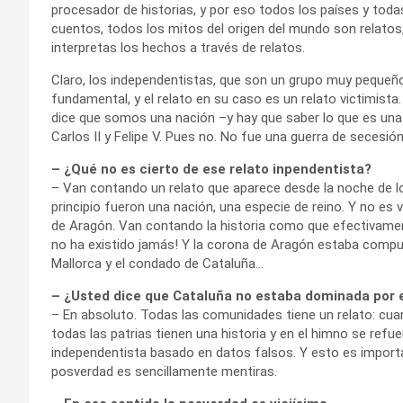
procesador de historias, y por eso todos los países y todas
cuentos, todos los mitos del origen del mundo son relatos
interpretas los hechos a través de relatos.
Claro, los independentistas, que son un grupo muy pequeño
fundamental, y el relato en su caso es un relato victimist
dice que somos una nación –y hay que saber lo que es una
Carlos II y Felipe V. Pues no. No fue una guerra de secesió
– ¿Qué no es cierto de ese relato inpendentista?
– Van contando un relato que aparece desde la noche de lo
principio fueron una nación, una especie de reino. Y no es
de Aragón. Van contando la historia como que efectivame
no ha existido jamás! Y la corona de Aragón estaba compuest
Mallorca y el condado de Cataluña…
– ¿Usted dice que Cataluña no estaba dominada por e
– En absoluto. Todas las comunidades tiene un relato: cuan
todas las patrias tienen una historia y en el himno se refu
independentista basado en datos falsos. Y esto es import
posverdad es sencillamente mentiras.