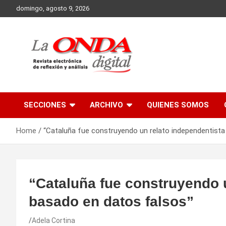
Skip
domingo, agosto 9, 2026
to
content
Revista electronica de reflexion y analisis
SECCIONES
ARCHIVO
QUIENES SOMOS
Home
“Cataluña fue construyendo un relato independentista
“Cataluña fue construyendo 
basado en datos falsos”
Adela Cortina