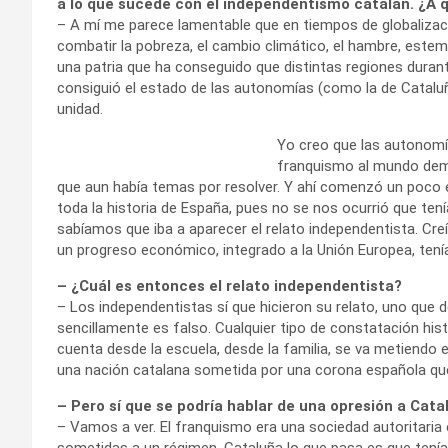
a lo que sucede con el independentismo catalán. ¿A q
– A mí me parece lamentable que en tiempos de globalizaci
combatir la pobreza, el cambio climático, el hambre, est
una patria que ha conseguido que distintas regiones duran
consiguió el estado de las autonomías (como la de Cataluña
unidad.
Yo creo que las autonomí
franquismo al mundo dem
que aun había temas por resolver. Y ahí comenzó un poco 
toda la historia de España, pues no se nos ocurrió que te
sabíamos que iba a aparecer el relato independentista. C
un progreso económico, integrado a la Unión Europea, ten
– ¿Cuál es entonces el relato independentista?
– Los independentistas sí que hicieron su relato, uno que d
sencillamente es falso. Cualquier tipo de constatación his
cuenta desde la escuela, desde la familia, se va metiendo e
una nación catalana sometida por una corona española que 
– Pero sí que se podría hablar de una opresión a Cat
– Vamos a ver. El franquismo era una sociedad autoritaria
sometidas a un régimen. Cataluña lo que pasa es que tenía