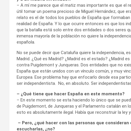
– A mí me parece que el matiz mas importante es que el re
útil tomar un poema precioso de Miguel Hernández, que era
relato es el de todos los pueblos de España que formaban 
realidad de España. Y lo que ocurre entonces es que los i
que la batalla está solo entre dos entidades o dos seres qu
inmensa mayoría de la población no quiere la independenci
española.
No se puede decir que Cataluña quiere la independencia, eso
Madrid. ¿Qué es Madrid? ¿Madrid es el estado? ¿Madrid es e
contra Puigdemont y Junqueras. Dos entidades que no existe
España que están unidos con un vínculo común, y muy vincu
Europea. Ese problema hay que enfocarlo desde esa particu
ser independentista. No, en absoluto. Ser independentista
– ¿Qué tiene que hacer España en este momento?
– En este momento se esta haciendo lo único que se puede 
de Puigdemont, de Junqueras y el Parlamento catalán en los
esto es absolutamente ilegal. Había que reconstruir la ley 
– Pero, ¿qué hacer con las personas que consideran
escucharlas, ¿no?