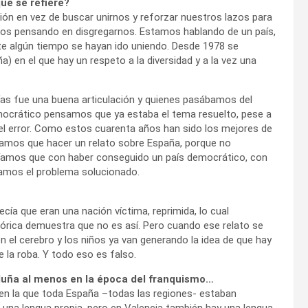
ué se refiere?
ón en vez de buscar unirnos y reforzar nuestros lazos para
emos pensando en disgregarnos. Estamos hablando de un país,
te algún tiempo se hayan ido uniendo. Desde 1978 se
) en el que hay un respeto a la diversidad y a la vez una
as fue una buena articulación y quienes pasábamos del
ocrático pensamos que ya estaba el tema resuelto, pese a
el error. Como estos cuarenta años han sido los mejores de
níamos que hacer un relato sobre España, porque no
reíamos que con haber conseguido un país democrático, con
íamos el problema solucionado.
ecía que eran una nación víctima, reprimida, lo cual
tórica demuestra que no es así. Pero cuando ese relato se
n el cerebro y los niños ya van generando la idea de que hay
la roba. Y todo eso es falso.
aluña al menos en la época del franquismo…
 en la que toda España –todas las regiones- estaban
 una lengua propia, pero en Valencia también hay una lengua,