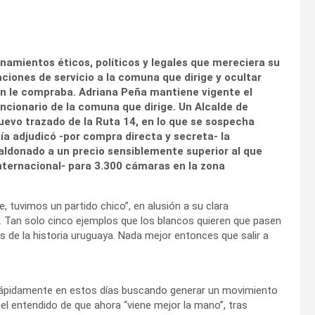
namientos éticos, políticos y legales que mereciera su
iones de servicio a la comuna que dirige y ocultar
én le compraba. Adriana Peña mantiene vigente el
ncionario de la comuna que dirige. Un Alcalde de
uevo trazado de la Ruta 14, en lo que se sospecha
ía adjudicó -por compra directa y secreta- la
aldonado a un precio sensiblemente superior al que
a internacional- para 3.300 cámaras en la zona
, tuvimos un partido chico”, en alusión a su clara
ou. Tan solo cinco ejemplos que los blancos quieren que pasen
de la historia uruguaya. Nada mejor entonces que salir a
 rápidamente en estos días buscando generar un movimiento
 el entendido de que ahora “viene mejor la mano”, tras