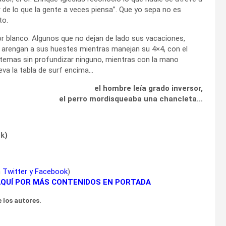
r de lo que la gente a veces piensa”. Que yo sepa no es
to.
or blanco. Algunos que no dejan de lado sus vacaciones,
 arengan a sus huestes mientras manejan su 4×4, con el
 temas sin profundizar ninguno, mientras con la mano
leva la tabla de surf encima…
el hombre leía grado inversor,
el perro mordisqueaba una chancleta…
ok
)
n
Twitter
y
Facebook
)
AQUÍ POR MÁS CONTENIDOS EN PORTADA
 los autores.