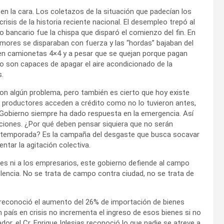
en la cara. Los coletazos de la situación que padecían los
sis de la historia reciente nacional. El desempleo trepó al
do bancario fue la chispa que disparó el comienzo del fin. En
umores se disparaban con fuerza y las “hordas” bajaban del
nen camionetas 4×4 y a pesar que se quejan porque pagan
no son capaces de apagar el aire acondicionado de la
s.
con algún problema, pero también es cierto que hoy existe
s productores acceden a crédito como no lo tuvieron antes,
 Gobierno siempre ha dado respuesta en la emergencia. Así
aciones. ¿Por qué deben pensar siquiera que no serán
a temporada? Es la campaña del desgaste que busca socavar
ntar la agitación colectiva.
res ni a los empresarios, este gobierno defiende al campo
encia. No se trata de campo contra ciudad, no se trata de
 reconoció el aumento del 26% de importación de bienes
 país en crisis no incrementa el ingreso de esos bienes si no
or, el Cr. Enrique Iglesias reconoció lo que nadie se atreve a