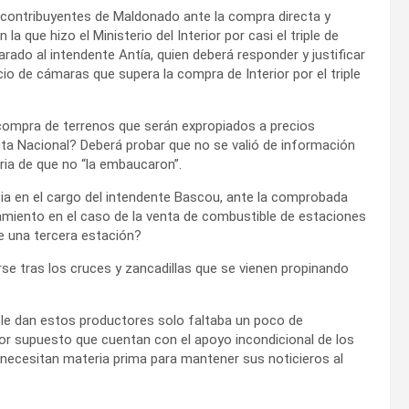
contribuyentes de Maldonado ante la compra directa y
 que hizo el Ministerio del Interior por casi el triple de
arado al intendente Antía, quien deberá responder y justificar
io de cámaras que supera la compra de Interior por el triple
a compra de terrenos que serán expropiados a precios
uta Nacional? Deberá probar que no se valió de información
aria de que no “la embaucaron”.
cia en el cargo del intendente Bascou, ante la comprobada
amiento en el caso de la venta de combustible de estaciones
e una tercera estación?
rse tras los cruces y zancadillas que se vienen propinando
 le dan estos productores solo faltaba un poco de
por supuesto que cuentan con el apoyo incondicional de los
ecesitan materia prima para mantener sus noticieros al