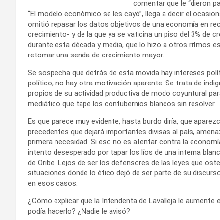
comentar que le “dieron pa
“El modelo económico se les cayó”, llega a decir el ocasion
omitió repasar los datos objetivos de una economía en rec
crecimiento- y de la que ya se vaticina un piso del 3% de c
durante esta década y media, que lo hizo a otros ritmos es
retomar una senda de crecimiento mayor.
Se sospecha que detrás de esta movida hay intereses polít
político, no hay otra motivación aparente. Se trata de ind
propios de su actividad productiva de modo coyuntural par
mediático que tape los contubernios blancos sin resolver.
Es que parece muy evidente, hasta burdo diría, que apare
precedentes que dejará importantes divisas al país, amena
primera necesidad. Si eso no es atentar contra la econom
intento desesperado por tapar los líos de una interna bla
de Oribe. Lejos de ser los defensores de las leyes que osten
situaciones donde lo ético dejó de ser parte de su discurs
en esos casos.
¿Cómo explicar que la Intendenta de Lavalleja le aumente e
podía hacerlo? ¿Nadie le avisó?