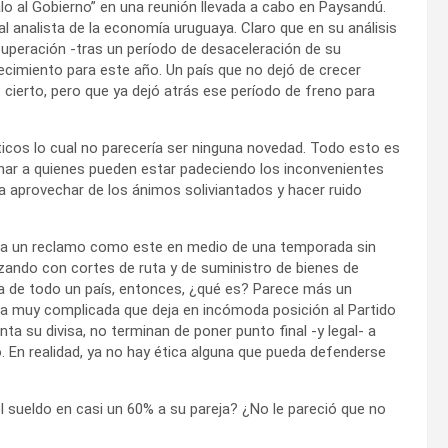
lo al Gobierno” en una reunión llevada a cabo en Paysandú.
al analista de la economía uruguaya. Claro que en su análisis
uperación -tras un período de desaceleración de su
recimiento para este año. Un país que no dejó de crecer
 cierto, pero que ya dejó atrás ese período de freno para
icos lo cual no parecería ser ninguna novedad. Todo esto es
ignar a quienes pueden estar padeciendo los inconvenientes
a aprovechar de los ánimos soliviantados y hacer ruido
zca un reclamo como este en medio de una temporada sin
zando con cortes de ruta y de suministro de bienes de
ía de todo un país, entonces, ¿qué es? Parece más un
nca muy complicada que deja en incómoda posición al Partido
ta su divisa, no terminan de poner punto final -y legal- a
o. En realidad, ya no hay ética alguna que pueda defenderse
l sueldo en casi un 60% a su pareja? ¿No le pareció que no