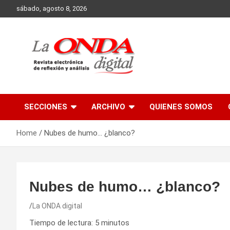
Skip
sábado, agosto 8, 2026
to
content
Revista electronica de reflexion y analisis
SECCIONES
ARCHIVO
QUIENES SOMOS
Home
Nubes de humo… ¿blanco?
Nubes de humo… ¿blanco?
La ONDA digital
Tiempo de lectura:
5
minutos