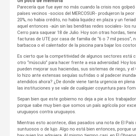
Un poco de memoria
Parecería que fue ayer no más cuando la crisis nos golpeó 
países vecinos -socios del MERCOSUR- produjeron la peor cri
20%, no habia crédito, no había liquidez en plaza y un feria
aquel entonces -aún sin las benditas redes sociales- los r
Cerro para saquear 18 de Julio. Hoy son otras hordas, tie
facturas de UTE por casa de familia de “6 o 7 mil pesos”, 
barbacoa o el calentador de la piscina para bajar los costo
Es cierto que la competitividad de algunos sectores está 
otro “músculo” para hacer frente a esa adversidad. Hoy lo
pueden mejorar sus haciendas, sus sistemas de riego, y el
lo hizo ante extensas sequías sufridas o al padecer inund
atendidos ahora? ¿De donde viene tanta urgencia en plen
las instituciones y se vale de cualquier coyuntura para fome
Sepan bien que este gobierno no deja a pie a los trabajado
porque sabe muy bien que somos un país agrícola por excel
uruguayos contra uruguayos.
Mientras esto acontece, días pasados una nota de El País
suntuosos o de lujo. Algo no está bien entonces, porque un
hay quien los adquiera. Al mismo tiempo casi, en El Observad