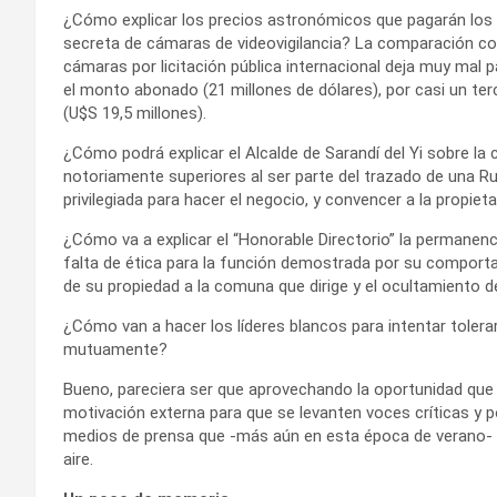
¿Cómo explicar los precios astronómicos que pagarán los 
secreta de cámaras de videovigilancia? La comparación con la
cámaras por licitación pública internacional deja muy mal p
el monto abonado (21 millones de dólares), por casi un terc
(U$S 19,5 millones).
¿Cómo podrá explicar el Alcalde de Sarandí del Yi sobre l
notoriamente superiores al ser parte del trazado de una R
privilegiada para hacer el negocio, y convencer a la propiet
¿Cómo va a explicar el “Honorable Directorio” la permanen
falta de ética para la función demostrada por su comport
de su propiedad a la comuna que dirige y el ocultamiento d
¿Cómo van a hacer los líderes blancos para intentar tolera
mutuamente?
Bueno, pareciera ser que aprovechando la oportunidad que
motivación externa para que se levanten voces críticas y 
medios de prensa que -más aún en esta época de verano- n
aire.