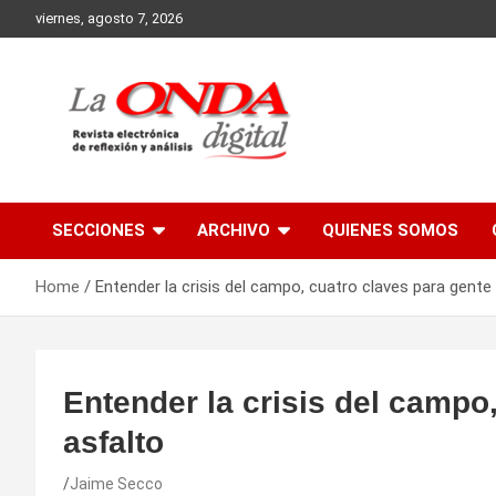
Skip
viernes, agosto 7, 2026
to
content
Revista electronica de reflexion y analisis
SECCIONES
ARCHIVO
QUIENES SOMOS
Home
Entender la crisis del campo, cuatro claves para gente
Entender la crisis del campo
asfalto
Jaime Secco