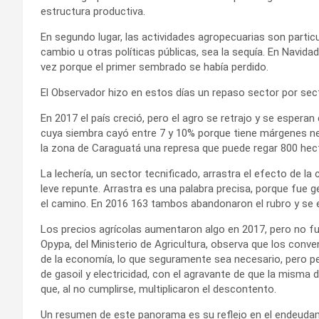
estructura productiva.
En segundo lugar, las actividades agropecuarias son partic
cambio u otras políticas públicas, sea la sequía. En Navid
vez porque el primer sembrado se había perdido.
El Observador hizo en estos días un repaso sector por sect
En 2017 el país creció, pero el agro se retrajo y se esperan
cuya siembra cayó entre 7 y 10% porque tiene márgenes neg
la zona de Caraguatá una represa que puede regar 800 hec
La lechería, un sector tecnificado, arrastra el efecto de la
leve repunte. Arrastra es una palabra precisa, porque fue
el camino. En 2016 163 tambos abandonaron el rubro y se e
Los precios agrícolas aumentaron algo en 2017, pero no fu
Opypa, del Ministerio de Agricultura, observa que los conv
de la economía, lo que seguramente sea necesario, pero pe
de gasoil y electricidad, con el agravante de que la misma 
que, al no cumplirse, multiplicaron el descontento.
Un resumen de este panorama es su reflejo en el endeudami