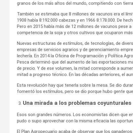
granos de los más altos del mundo, compitiendo con tierra
También se estimaba que 8 millones de vacunos era el límit
1908 había 8:192.000 cabezas y en 1966 8:178.000. De hecho,
Pero en 2015 había más de 12 millones de vacunos pese a
competencia de la soja y otros cultivos que ocuparon más 
Nuevas estructuras de estímulos, de tecnologías, de diversi
empresas de servicios agrarios y de gerenciamiento empre
lechería. En 2014 la Oficina de Programación y Política Agro
Pesca determinó que del aumento de las exportaciones má
de precio. Y de ese volumen, la mitad corresponde a aument
mitad a progreso técnico. En las décadas anteriores, el au
Esta revolución hay que tenerla sobre la mesa. Se dio duran
fomentó los estímulos, pero se dio porque hubo gente que 
Una mirada a los problemas coyunturales
Esos son grandes números. Los economistas dicen que en
pudo o supo aprovechar con la misma eficacia las oportun
El Plan Agropecuario acaba de observar que los ganadero