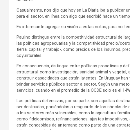
Casualmente, nos dijo que hoy en La Diaria iba a publicar 
para el sector, en línea con algo que escribió hace un tiemp
Es interesante agregar su visión a estas notas, para no te
Paulino distingue entre la competitividad estructural de la
las políticas agropecuarias y la competitividad precio/cos
tierra, capital y trabajo-, como precios de los insumos, pr
coyunturales.
En consecuencia, distingue entre políticas proactivas y de
estructural, como investigación, sanidad animal y vegetal,
construir capacidades que están latentes. En Uruguay han f
brindar servicios públicos sector a sector. Según una meto
servicios, cuando en el promedio de la OCDE solo es el 14%
Las políticas defensivas, por su parte, son aquellas desti
ser destruidas, poniéndolas a resguardo de los shocks de c
a los sectores más vulnerables, como la agricultura famili
como fideicomisos, refinanciaciones, ajustes impositivos, d
están concebidas de antemano como parte de una estrategia