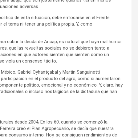
tuaciones adversas.
olítica de esta situación, debe enfocarse en el Frente
r el tema ni tener una política propia. Y, como
para cubrir la deuda de Ancap, es natural que haya mal humor.
es, que las revueltas sociales no se debieron tanto a
uaciones en que actores sienten que sienten como un
se viola un consenso tácito.
 México, Gabriel Oyhantçabal y Martín Sanguinetti
articipación en el producto del agro, como sí aumentaron
 componente político, emocional y no económico. Y, claro, hay
radicionales o incluso nostálgicos de la dictadura que han
urales desde 2004. En los 60, cuando se comenzó la
 Ferreira creó el Plan Agropecuario, se decía que nuestra
go para consumo interno. Hoy, se consiguen rendimientos de