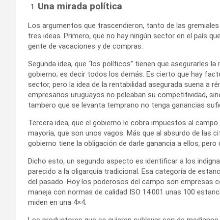
Una mirada política
Los argumentos que trascendieron, tanto de las gremiales
tres ideas. Primero, que no hay ningún sector en el país que 
gente de vacaciones y de compras.
Segunda idea, que “los políticos” tienen que asegurarles la r
gobierno; es decir todos los demás. Es cierto que hay fac
sector, pero la idea de la rentabilidad asegurada suena a 
empresarios uruguayos no peleaban su competitividad, sino 
tambero que se levanta temprano no tenga ganancias sufi
Tercera idea, que el gobierno le cobra impuestos al campo -
mayoría, que son unos vagos. Más que al absurdo de las cifr
gobierno tiene la obligación de darle ganancia a ellos, per
Dicho esto, un segundo aspecto es identificar a los indig
parecido a la oligarquía tradicional. Esa categoría de est
del pasado. Hoy los poderosos del campo son empresas com
maneja con normas de calidad ISO 14.001 unas 100 estanc
miden en una 4×4.
Los productores que se quieren sublevar son de medianos