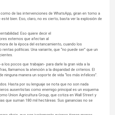
 como de las intervenciones de WhatsApp, giran en torno a
esté bien. Eso, claro, no es cierto; basta ver la explosión de
entabilidad. Eso quiere decir el
tores externos que afectan al
rémora de la época del estancamiento, cuando los
rentas políticas. Una variante, que “no puede ser” que un
cientes.
a los pocos que trabajan- para darle la gran vida a la
as, llamamos la atención a la disparidad de criterios. El
o de ninguna manera un soporte de vida “los más infelices”.
nados. Hasta por su lenguaje se nota que no son nada
ancieros ausentistas como enemigo principal es un esquema
o Union Agricultura Group, que cotiza en Wall Street y
ias que suman 180 mil hectáreas. Sus ganancias no se
 para abajo, que son justamente quienes tienen menos