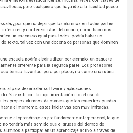
omía e historia estadounidense, muchas veces con clases de
villosas, pero cualquiera que haya ido a la facultad puede
escala, ¿por qué no dejar que los alumnos en todas partes
 profesores y conferencistas del mundo, como hacemos
nifica un escenario igual para todos: podría haber un
s de texto, tal vez con una docena de personas que dominen
na escuela podría elegir utilizar, por ejemplo, un paquete
otalmente diferente para la segunda parte. Los profesores
e sus temas favoritos, pero por placer, no como una rutina
encial para desarrollar software y aplicaciones
nito. Ya existe cierta experimentación con el uso de
 de los propios alumnos de manera que los maestros puedan
 hasta el momento, estas iniciativas son muy limitadas.
 porque el aprendizaje es profundamente interpersonal, lo que
 no tendría más sentido que el grueso del tiempo de
 alumnos a participar en un aprendizaje activo a través de