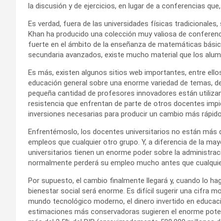
la discusión y de ejercicios, en lugar de a conferencias qu
Es verdad, fuera de las universidades físicas tradicionale
Khan ha producido una colección muy valiosa de conferenc
fuerte en el ámbito de la enseñanza de matemáticas básica.
secundaria avanzados, existe mucho material que los alumno
Es más, existen algunos sitios web importantes, entre ell
educación general sobre una enorme variedad de temas, desd
pequeña cantidad de profesores innovadores están utiliza
resistencia que enfrentan de parte de otros docentes impide
inversiones necesarias para producir un cambio más rápido
Enfrentémoslo, los docentes universitarios no están más d
empleos que cualquier otro grupo. Y, a diferencia de la may
universitarios tienen un enorme poder sobre la administraci
normalmente perderá su empleo mucho antes que cualqui
Por supuesto, el cambio finalmente llegará y, cuando lo ha
bienestar social será enorme. Es difícil sugerir una cifra 
mundo tecnológico moderno, el dinero invertido en educació
estimaciones más conservadoras sugieren el enorme potenc