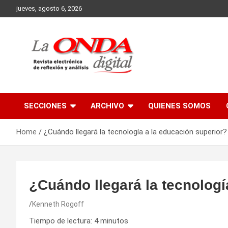
Skip
jueves, agosto 6, 2026
to
content
Revista electronica de reflexion y analisis
SECCIONES
ARCHIVO
QUIENES SOMOS
Home
¿Cuándo llegará la tecnología a la educación superior?
¿Cuándo llegará la tecnologí
Kenneth Rogoff
Tiempo de lectura:
4
minutos