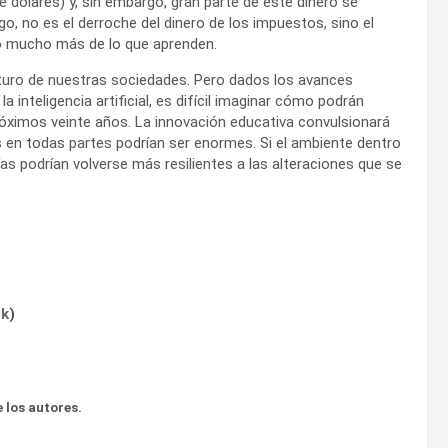
 dólares) y, sin embargo, gran parte de este dinero se
go, no es el derroche del dinero de los impuestos, sino el
do mucho más de lo que aprenden.
futuro de nuestras sociedades. Pero dados los avances
 inteligencia artificial, es difícil imaginar cómo podrán
óximos veinte años. La innovación educativa convulsionará
 en todas partes podrían ser enormes. Si el ambiente dentro
as podrían volverse más resilientes a las alteraciones que se
ok
)
 los autores.