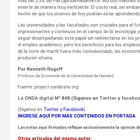
más del 2,5% del PIB (aproximadamente 500.000 millones de
invierte de manera muy ineficiente. El costo real, sin embar
hecho de que los jóvenes de hoy podrían estar aprendien
Las universidades y las facultades son cruciales para el 
impresionantes y continuos en el campo de la tecnología y la
seguir desempeñando este papel sin reinventarse en los pr
el empleo académico, pero los beneficios para los empleos
de la torre de marfil fuera más convulsionado, las economí
producen afuera.
Por Kenneth Rogoff
Profesor de Economía de la Universidad de Harvard
Fuente: project syndicate org
La ONDA digital
Nº 848 (Síganos en
Twitter
y
facebo
(Síganos en
Twitter
y
Facebook
)
INGRESE AQUÍ POR MÁS CONTENIDOS EN PORTADA
Las notas aquí firmadas reflejan exclusivamente la opinión de
Otros artículos del mismo autor: