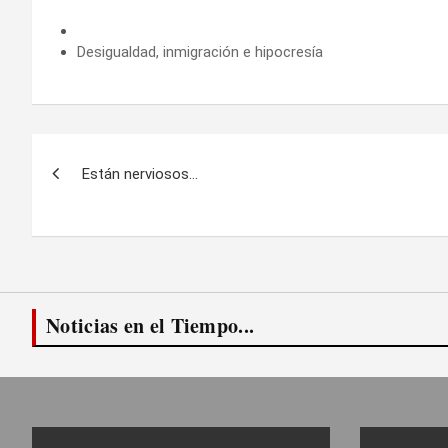
Desigualdad, inmigración e hipocresía
Navegación
Están nerviosos…
de
entradas
Noticias en el Tiempo...