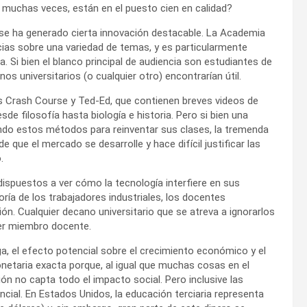
e, muchas veces, están en el puesto cien en calidad?
s, se ha generado cierta innovación destacable. La Academia
ias sobre una variedad de temas, y es particularmente
 Si bien el blanco principal de audiencia son estudiantes de
s universitarios (o cualquier otro) encontrarían útil.
os Crash Course y Ted-Ed, que contienen breves videos de
e filosofía hasta biología e historia. Pero si bien una
ndo estos métodos para reinventar sus clases, la tremenda
 que el mercado se desarrolle y hace difícil justificar las
.
ispuestos a ver cómo la tecnología interfiere en sus
oría de los trabajadores industriales, los docentes
ón. Cualquier decano universitario que se atreva a ignorarlos
er miembro docente.
ga, el efecto potencial sobre el crecimiento económico y el
monetaria exacta porque, al igual que muchas cosas en el
n no capta todo el impacto social. Pero inclusive las
ial. En Estados Unidos, la educación terciaria representa