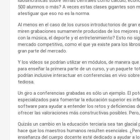
idiosincráticas sobre temas centrales como cálculo, econ
500 alumnos o más? A veces estas clases gigantes son mara
atestiguar que eso no es la norma.
Al menos en el caso de los cursos introductorios de gran 
miren grabaciones sumamente producidas de los mejores
con la música, el deporte y el entretenimiento? Esto no sig
mercado competitivo, como el que ya existe para los libro
gran parte del mercado.
Y los vídeos se podrían utilizar en módulos, de manera que u
para enseñar la primera parte de un curso, y un paquete t
podrían inclusive interactuar en conferencias en vivo sobr
tediosa.
Un giro a conferencias grabadas es sólo un ejemplo. El pot
especializados para fomentar la educación superior es infi
software para ayudar a entender los retos y deficiencias
ofrecer las valoraciones más constructivas posibles. Pero,
Quizás un cambio en la educación terciaria sea tan glacial
hace que los maestros humanos resulten esenciales. ¿Pero
enseñanza del cuerpo docente esté dedicado a ayudar a los