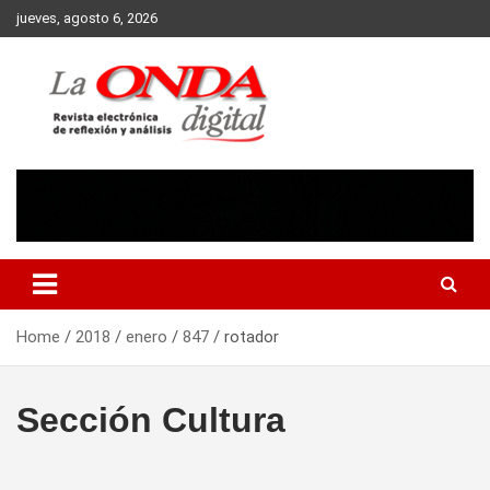
Skip
jueves, agosto 6, 2026
to
content
Revista electronica de reflexion y analisis
Home
2018
enero
847
rotador