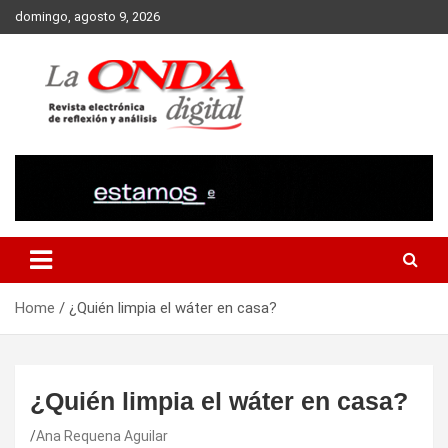
Skip
domingo, agosto 9, 2026
to
content
Revista electronica de reflexion y analisis
Home
¿Quién limpia el wáter en casa?
¿Quién limpia el wáter en casa?
Ana Requena Aguilar