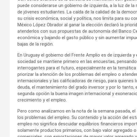
puede considerarse un gobierno de izquierda, a la luz de l
de jóvenes estudiantes. La caída de la calidad de la democ
su crisis económica, social y política, nos limita para su 
México López Obrador al ganar la elección declaró la priorid
atenderlos con sus propuestas de autonomía del Banco Cen
económica y bajando el gasto público y sin aumentar impues
bajas de la región.
En Uruguay el gobierno del Frente Amplio es de izquierda 
sociedad se mantiene primero en las encuestas, pensando e
interrogantes para el futuro, especialmente en la temátic
priorizar la atención de los problemas del empleo o atende
internacionales y las calificadoras de riesgo, para quienes lo
deuda, el mantenimiento del grado inversor y por lo tanto, el
segunda opción la buena imagen internacional y exoneracione
crecimiento y el empleo.
Pero como analizamos en la nota de la semana pasada, el c
los problemas del empleo. Su contenido y la acción del esta
empleo no significa descuidar equilibrios financieros impor
solamente productos primarios, con bajo valor agregado o s
comerciales, con exportaciones de mayor valor agregado y 