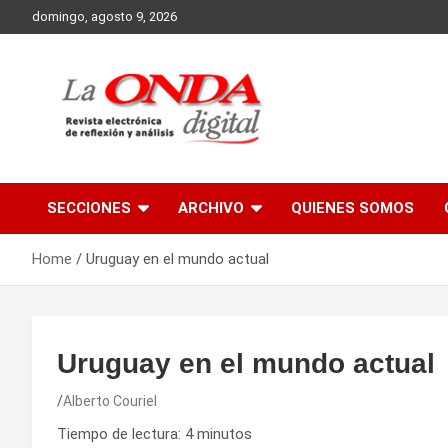
Skip
domingo, agosto 9, 2026
to
content
Revista electronica de reflexion y analisis
SECCIONES
ARCHIVO
QUIENES SOMOS
Home
Uruguay en el mundo actual
Uruguay en el mundo actual
Alberto Couriel
Tiempo de lectura:
4
minutos