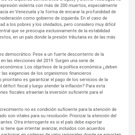
a represión violenta con más de 200 muertos, especialmente
racia en Venezuela y la forma de encarar la profundidad de
consideración como gobierno de izquierda. En el caso de
ad a los pobres y los olvidados, pero considero muy difícil
tral que se preocupa exclusivamente de la estabilidad
tos, en un país donde la presión tributaria es de las más
y es democrático. Pese a un fuerte descontento de la
n las elecciones del 2019. Surgen una serie de
a económica. Los objetivos de la política económica ¿deben
r las exigencias de los organismos financieros
 prioritario es garantizar el pago de los servicios de la
 déficit fiscal y luego atender la inflación? Para esta
s fiscales atraerían la inversión suficiente para el
recimiento no es condición suficiente para la atención de
do son vitales para su resolución. Priorizar la atención del
tantes. Otra interrogante es si el país debe exportar
i tiene que intentar avanzar, incluidos con acuerdos
participar en cadenas de valor regionales donde se exporten