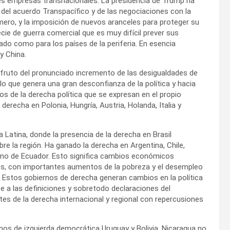
des empresas transnacionales. La presidencia de Trump ha
del acuerdo Transpacífico y de las negociaciones con la
mero, y la imposición de nuevos aranceles para proteger su
cie de guerra comercial que es muy difícil prever sus
do como para los países de la periferia. En esencia
y China.
l fruto del pronunciado incremento de las desigualdades de
lo que genera una gran desconfianza de la política y hacia
vos de la derecha política que se expresan en el propio
 derecha en Polonia, Hungría, Austria, Holanda, Italia y
Latina, donde la presencia de la derecha en Brasil
bre la región. Ha ganado la derecha en Argentina, Chile,
ierno de Ecuador. Esto significa cambios económicos
les, con importantes aumentos de la pobreza y el desempleo
 Estos gobiernos de derecha generan cambios en la política
 a las definiciones y sobretodo declaraciones del
s de la derecha internacional y regional con repercusiones
os de izquierda democrática Uruguay y Bolivia. Nicaragua no