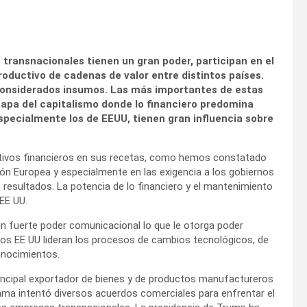
transnacionales tienen un gran poder, participan en el
roductivo de cadenas de valor entre distintos países.
s considerados insumos. Las más importantes de estas
tapa del capitalismo donde lo financiero predomina
especialmente los de EEUU, tienen gran influencia sobre
etivos financieros en sus recetas, como hemos constatado
nión Europea y
especialmente en las exigencia a los gobiernos
 resultados. La potencia de lo financiero y el mantenimiento
EE UU.
n fuerte poder comunicacional lo que le otorga poder
 los EE UU lideran los procesos de cambios tecnológicos, de
onocimientos.
 principal exportador de bienes y de productos manufactureros
ama intentó diversos acuerdos comerciales para enfrentar el