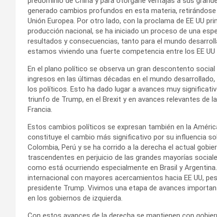
predominio de China y para otorgarle ventajas a sus gran
generado cambios profundos en esta materia, retirándose 
Unión Europea. Por otro lado, con la proclama de EE UU pri
producción nacional, se ha iniciado un proceso de una espe
resultados y consecuencias, tanto para el mundo desarrolla
estamos viviendo una fuerte competencia entre los EE UU 
En el plano político se observa un gran descontento socia
ingresos en las últimas décadas en el mundo desarrollado, 
los políticos. Esto ha dado lugar a avances muy significati
triunfo de Trump, en el Brexit y en avances relevantes de la
Francia.
Estos cambios políticos se expresan también en la América 
constituye el cambio más significativo por su influencia so
Colombia, Perú y se ha corrido a la derecha el actual gob
trascendentes en perjuicio de las grandes mayorías socia
como está ocurriendo especialmente en Brasil y Argentina.
internacional con mayores acercamientos hacia EE UU, pese
presidente Trump. Vivimos una etapa de avances importante
en los gobiernos de izquierda.
Con estos avances de la derecha se mantienen con gobiern