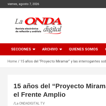
Skip
viernes, agosto 7, 2026
to
content
Revista electronica de reflexion y analisis
SECCIONES
ARCHIVO
QUIENES SOMOS
Home
15 años del “Proyecto Miramar” y las interrogantes so
15 años del “Proyecto Mirama
el Frente Amplio
La ONDADIGITAL TV