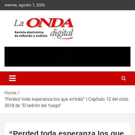
Skip
viernes, agosto 7, 2026
to
content
Revista electronica de reflexion y analisis
Home
“Perded toda esperanza los que entráis” | Capítulo 12 del ciclo
2018 de “El ladrón del fuego”
“Perded toda esperanza los que