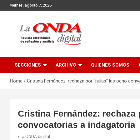
Skip
viernes, agosto 7, 2026
to
content
Revista electronica de reflexion y analisis
SECCIONES
ARCHIVO
QUIENES SOMOS
Home
Cristina Fernández: rechaza por “nulas” las ocho conv
Cristina Fernández: rechaza 
convocatorias a indagatoria
La ONDA digital