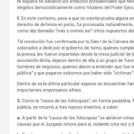
Ni siquiera se salvaron los atributos presidenciales que Nés
elegidos democráticamente como titulares del Poder Ejecut
f.
En este contexto, pese a que no existía prueba alguna en
derecho de defensa en juicio, fui procesada, naturalmente, p
como dijo Bonadío
“más o menos así”
otros supuestos del
Tal resolución fue confirmada por la Sala I de la Cámara d
colocados
a dedo
por el gobierno de turno, quienes cumplie
la prensa, les fueron impartidas desde la
mesa judicial
de l
asociación ilícita, dejaron dentro de ella a un grupo de fun
hombres de negocios, quienes dieron a entender que fue n
pública”
y que pagaron sobornos por haber sido
“víctimas”
Dentro de esta última particular especie se encuentran fami
importantes empresarios afines.
3.
Como la
“causa de las fotocopias”
, en forma paulatina,
pública, se recurrió a tres nuevos inventos, a saber:
a.
A partir de la
“causa de las fotocopias”
se abrieron otras
causas que el Juzgado retuvo para sí, violando otra vez y