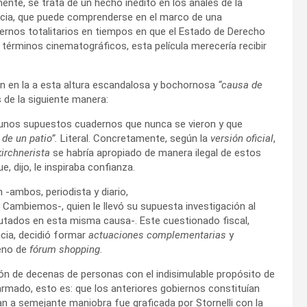
ente, se trata de un hecho inédito en los anales de la
ncia, que puede comprenderse en el marco de una
ernos totalitarios en tiempos en que el Estado de Derecho
érminos cinematográficos, esta película merecería recibir
en en la a esta altura escandalosa y bochornosa
“causa de
de la siguiente manera:
e unos supuestos cuadernos que nunca se vieron y que
 de un patio”.
Literal. Concretamente, según la
versión oficial
,
kirchnerista
se habría apropiado de manera ilegal de estos
 dijo, le inspiraba confianza.
 -ambos, periodista y diario,
Cambiemos-, quien le llevó su supuesta investigación al
putados en esta misma causa-. Este cuestionado fiscal,
cia, decidió formar
actuaciones complementarias
y
ceno de
fórum shopping
.
ción de decenas de personas con el indisimulable propósito de
a armado, esto es: que los anteriores gobiernos constituían
ran a semejante maniobra fue graficada por Stornelli con la