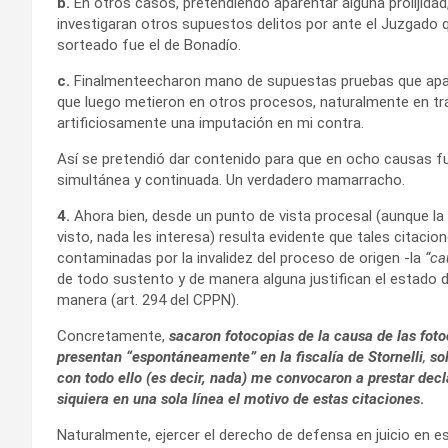
b.
En otros casos, pretendiendo aparentar alguna prolijida
investigaran otros supuestos delitos por ante el Juzgado 
sorteado fue el de Bonadío.
c.
Finalmenteecharon mano de supuestas pruebas que ap
que luego metieron en otros procesos, naturalmente en trá
artificiosamente una imputación en mi contra.
Así se pretendió dar contenido para que en ocho causas fu
simultánea y continuada. Un verdadero mamarracho.
4.
Ahora bien, desde un punto de vista procesal (aunque la a
visto, nada les interesa) resulta evidente que tales citaci
contaminadas por la invalidez del proceso de origen -la
“ca
de todo sustento y de manera alguna justifican el estado d
manera (art. 294 del CPPN).
Concretamente,
sacaron fotocopias de la causa de las foto
presentan “espontáneamente” en la fiscalía de Stornelli
,
so
con todo ello (es decir, nada) me convocaron a prestar decl
siquiera en una sola línea el motivo de estas citaciones
.
Naturalmente, ejercer el derecho de defensa en juicio en e