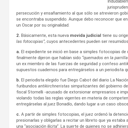
Indudablem
jurisprude
persecución y ensañamiento al que sólo se atrevieron gobi
se encontraba suspendido. Aunque debo reconocer que en t
un Oscar por su originalidad.
2.
Básicamente, esta nueva
movida judicial
tiene su orig
las fotocopias”
, cuyos antecedentes pueden ser resumidos 
a.
El expediente se inició en base a simples fotocopias d
finalmente dijeron que habían sido
“quemados en la parrilla
un ex miembro de las fuerzas de seguridad y confeso
anti
supuestos cuadernos para entregárselos a un periodista que,
b.
El periodista elegido fue Diego Cabot del diario La Nación
furibundos
antikirchneristas
simpatizantes del gobierno de 
fiscal Stornelli -acusado de extorsionar empresarios e im
violando todas las reglas vigentes en materia de competen
entregárselas al juez Bonadío, dando lugar a un caso obs
c.
A partir de simples fotocopias, el juez ordenó la deten
presionarlas y obligarlas a recitar un libreto que ya estab
una “asociación ilícita”. La suerte de quienes no se adhirie