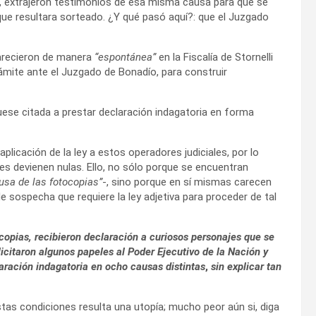
d, extrajeron testimonios de esa misma causa para que se
que resultara sorteado. ¿Y qué pasó aquí?: que el Juzgado
arecieron de manera
“espontánea”
en la Fiscalía de Stornelli
mite ante el Juzgado de Bonadío, para construir
ese citada a prestar declaración indagatoria en forma
plicación de la ley a estos operadores judiciales, por lo
ones devienen nulas. Ello, no sólo porque se encuentran
usa de las fotocopias”
-, sino porque en sí mismas carecen
e sospecha que requiere la ley adjetiva para proceder de tal
copias, recibieron declaración a curiosos personajes que se
licitaron algunos papeles al Poder Ejecutivo de la Nación y
aración indagatoria en ocho causas distintas
,
sin explicar tan
stas condiciones resulta una utopía; mucho peor aún si, diga