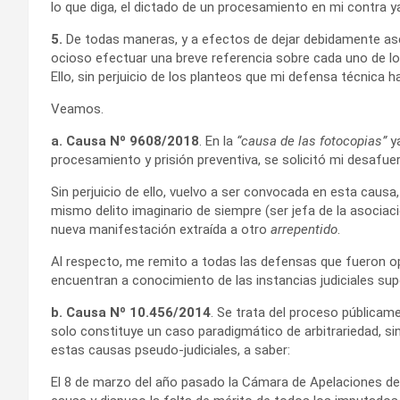
lo que diga, el dictado de un procesamiento en mi contra ya
5.
De todas maneras, y a efectos de dejar debidamente ase
ocioso efectuar una breve referencia sobre cada uno de lo
Ello, sin perjuicio de los planteos que mi defensa técnica
Veamos.
a.
Causa Nº 9608/2018
. En la
“causa de las fotocopias”
ya
procesamiento y prisión preventiva, se solicitó mi desafue
Sin perjuicio de ello, vuelvo a ser convocada en esta caus
mismo delito imaginario de siempre (ser jefa de la asociaci
nueva manifestación extraída a otro
arrepentido
.
Al respecto, me remito a todas las defensas que fueron o
encuentran a conocimiento de las instancias judiciales sup
b.
Causa Nº 10.456/2014
. Se trata del proceso públic
solo constituye un caso paradigmático de arbitrariedad, s
estas causas pseudo-judiciales, a saber:
El 8 de marzo del año pasado la Cámara de Apelaciones de