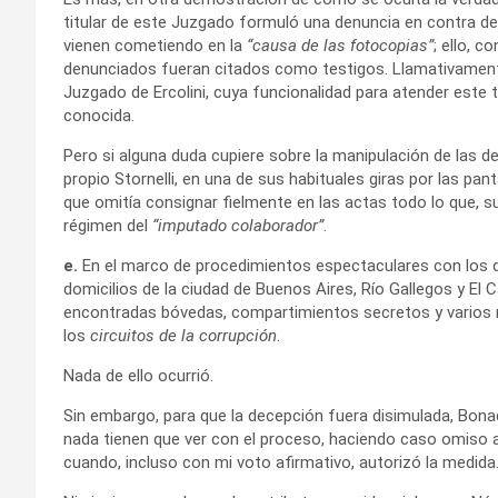
titular de este Juzgado formuló una denuncia en contra de 
vienen cometiendo en la
“causa de las fotocopias”
; ello, c
denunciados fueran citados como testigos. Llamativamente
Juzgado de Ercolini, cuya funcionalidad para atender este
conocida.
Pero si alguna duda cupiere sobre la manipulación de las d
propio Stornelli, en una de sus habituales giras por las pant
que omitía consignar fielmente en las actas todo lo que, 
régimen del
“imputado colaborador”
.
e.
En el marco de procedimientos espectaculares con los qu
domicilios de la ciudad de Buenos Aires, Río Gallegos y El 
encontradas bóvedas, compartimientos secretos y varios m
los
circuitos de la corrupción
.
Nada de ello ocurrió.
Sin embargo, para que la decepción fuera disimulada, Bon
nada tienen que ver con el proceso, haciendo caso omiso a
cuando, incluso con mi voto afirmativo, autorizó la medida