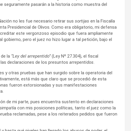
que seguramente pasarán a la historia como muestra del
Nación no les fue necesario retirar sus
sortijas
en la Fiscalía
uinta Presidencial de Olivos. Como era obligatorio, mi defensa
acreditar este vergonzoso episodio que fuera ampliamente
obierno, pero el juez no hizo lugar a tal petición, bajo el
 de la
“Ley del arrepentido”
(Ley Nº 27.304), el fiscal
 las declaraciones de los presuntos
arrepentidos
.
nes y otras pruebas que han surgido sobre la operatoria del
ectivamente, está más que claro que se procedió de esta
onas fueron extorsionadas y sus manifestaciones
a.
ión de mi parte, pues encuentra sustento en declaraciones
impatía con mis posiciones políticas, tanto el juez como la
rueba reclamadas, pese a los reiterados pedidos que fueron
y hasta qué niveles han llegado los abusos de poder, el