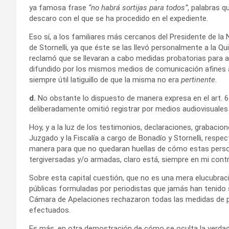
ya famosa frase
“no habrá sortijas para todos”
, palabras 
descaro con el que se ha procedido en el expediente.
Eso sí, a los familiares más cercanos del Presidente de la 
de Stornelli, ya que éste se las llevó personalmente a la Q
reclamó que se llevaran a cabo medidas probatorias para 
difundido por los mismos medios de comunicación afines al g
siempre útil latiguillo de que la misma no era
pertinente
.
d.
No obstante lo dispuesto de manera expresa en el art. 6
deliberadamente omitió registrar por medios audiovisuales
Hoy, y a la luz de los testimonios, declaraciones, grabacio
Juzgado y la Fiscalía a cargo de Bonadío y Stornelli, resp
manera para que no quedaran huellas de cómo estas pers
tergiversadas y/o armadas, claro está, siempre en mi contr
Sobre esta capital cuestión, que no es una mera elucubrac
públicas formuladas por periodistas que jamás han tenido s
Cámara de Apelaciones rechazaron todas las medidas de p
efectuados.
Es más, en otra demostración de cómo se oculta la verdad 