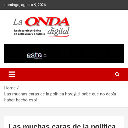
Skip
domingo, agosto 9, 2026
to
content
Revista electronica de reflexion y analisis
Home
Las muchas caras de la política hoy: ¡Ud. sabe que no debía
haber hecho eso!
Las muchas caras de la política