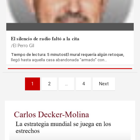
El silencio de radio faltó a la cita
El Perro Gil
Tiempo de lectura: 5 minutosEl mural requería algún retoque,
llegó hasta aquella casa abandonada “armado” con…
Paginación
1
2
…
4
Next
de
entradas