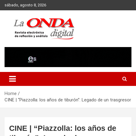
Skip
sábado, agosto 8, 2026
to
content
Revista electronica de reflexion y analisis
Home
CINE | “Piazzolla: los años de tiburón”: Legado de un trasgresor
CINE | “Piazzolla: los años de