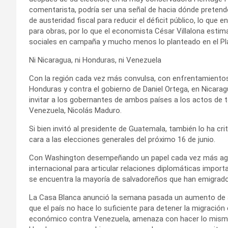
comentarista, podría ser una señal de hacia dónde pretende
de austeridad fiscal para reducir el déficit público, lo qu
para obras, por lo que el economista César Villalona esti
sociales en campaña y mucho menos lo planteado en el Pl
Ni Nicaragua, ni Honduras, ni Venezuela
Con la región cada vez más convulsa, con enfrentamientos 
Honduras y contra el gobierno de Daniel Ortega, en Nicara
invitar a los gobernantes de ambos países a los actos de 
Venezuela, Nicolás Maduro.
Si bien invitó al presidente de Guatemala, también lo ha cr
cara a las elecciones generales del próximo 16 de junio.
Con Washington desempeñando un papel cada vez más agresi
internacional para articular relaciones diplomáticas import
se encuentra la mayoría de salvadoreños que han emigrad
La Casa Blanca anunció la semana pasada un aumento de a
que el país no hace lo suficiente para detener la migració
económico contra Venezuela, amenaza con hacer lo mismo 