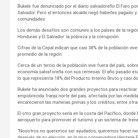
Bukele fue denunciado por el diario salvadoreño El Faro p
Salvador. Pero el entonces alcalde negó haberles pagado y a
comunidades.
Los demás desafíos son comunes a los países de la región,
Honduras y El Salvador: la pobreza y la corrupción.
Cifras de la Cepal indican que casi 38% de la población vive
promedio de la región.
Cerca de un tercio de la población vive fuera del país, so
economía salvaforeña con sus remesas. El año pasado esas
lo que representa 18% del Producto Interno Bruto y casi do
Bukele ha anunciado dos grandes proyectos para reactivar 
empobrecida franja norte del país, afectada por las medida
encarecieron las materias primas y los créditos, entre otr
El otro gran proyecto sería en la costa del Pacífico, donde
aeropuerto para promover el turismo y un sistema de trene
“Nosotros no queremos ser ayudados, queremos hacer nego
después de su elección, en la muy conservadora Heritage F