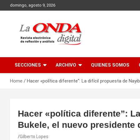
Skip
domingo, agosto 9, 2026
to
content
Revista electronica de reflexion y analisis
SECCIONES
ARCHIVO
QUIENES SOMOS
Home
Hacer «política diferente”: La difícil propuesta de Nayi
Hacer «política diferente”: L
Bukele, el nuevo presidente 
Gilberto Lopes