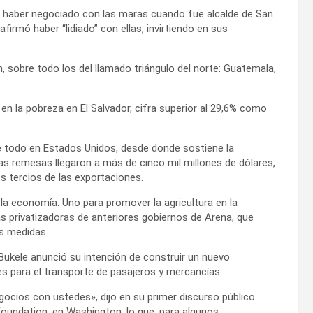
or haber negociado con las maras cuando fue alcalde de San
firmó haber “lidiado” con ellas, invirtiendo en sus
 sobre todo los del llamado triángulo del norte: Guatemala,
 en la pobreza en El Salvador, cifra superior al 29,6% como
bre todo en Estados Unidos, desde donde sostiene la
 remesas llegaron a más de cinco mil millones de dólares,
s tercios de las exportaciones.
la economía. Uno para promover la agricultura en la
s privatizadoras de anteriores gobiernos de Arena, que
as medidas.
 Bukele anunció su intención de construir un nuevo
s para el transporte de pasajeros y mercancías.
cios con ustedes», dijo en su primer discurso público
oundation, en Washington, lo que, para algunos