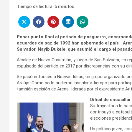
Tiempo de lectura:
5
minutos
Poner punto final al periodo de posguerra, encarnando
acuerdos de paz de 1992 han gobernado el país –Aren
Salvador, Nayib Bukele, que asumió el cargo el pasado
Alcalde de Nuevo Cuscatlán, y luego de San Salvador, en re
expulsado del partido en 2017 por discrepancias con su diri
Se pasó entonces a Nuevas Ideas, un grupo organizado por 
Araújo. Como no lo pudieron inscribir a tiempo para partici
también escisión de Arena, liderada por el expresidente An
Difícil de encasillar
Su trayectoria lo hace
contribuyó a catapult
elecciones presidenci
Un político joven, co