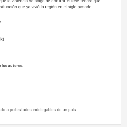
e la violencia se salga de control. Bukele tendrá que
ituación que ya vivió la región en el siglo pasado.
l
ok
)
 los autores.
tado a potestades indelegables de un país