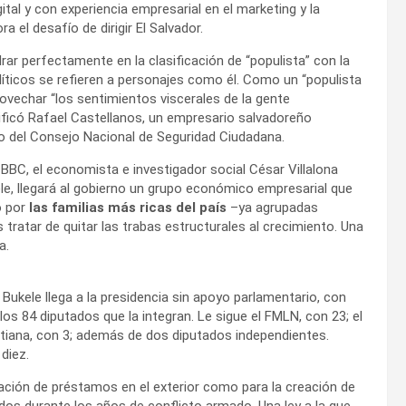
tal y con experiencia empresarial en el marketing y la
a el desafío de dirigir El Salvador.
ar perfectamente en la clasificación de “populista” con la
íticos se refieren a personajes como él. Como un “populista
ovechar “los sentimientos viscerales de la gente
ificó Rafael Castellanos, un empresario salvadoreño
 del Consejo Nacional de Seguridad Ciudadana.
 BBC, el economista e investigador social César Villalona
le, llegará al gobierno un grupo económico empresarial que
o por
las familias más ricas del país
–ya agrupadas
tratar de quitar las trabas estructurales al crecimiento. Una
a.
 Bukele llega a la presidencia sin apoyo parlamentario, con
s 84 diputados que la integran. Le sigue el FMLN, con 23; el
tiana, con 3; además de dos diputados independientes.
diez.
iación de préstamos en el exterior como para la creación de
os durante los años de conflicto armado. Una ley a la que