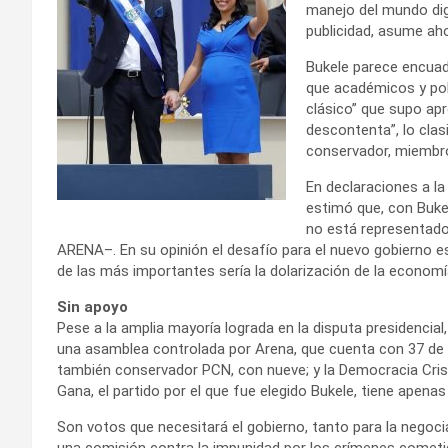
manejo del mundo digi
publicidad, asume ahor
Bukele parece encuadr
que académicos y pol
clásico” que supo apr
descontenta”, lo clas
conservador, miembro
En declaraciones a la
estimó que, con Buke
no está representad
ARENA–. En su opinión el desafío para el nuevo gobierno es 
de las más importantes sería la dolarización de la economí
Sin apoyo
Pese a la amplia mayoría lograda en la disputa presidencial,
una asamblea controlada por Arena, que cuenta con 37 de lo
también conservador PCN, con nueve; y la Democracia Cris
Gana, el partido por el que fue elegido Bukele, tiene apenas 
Son votos que necesitará el gobierno, tanto para la negoc
una comisión contra la impunidad por los crímenes cometid