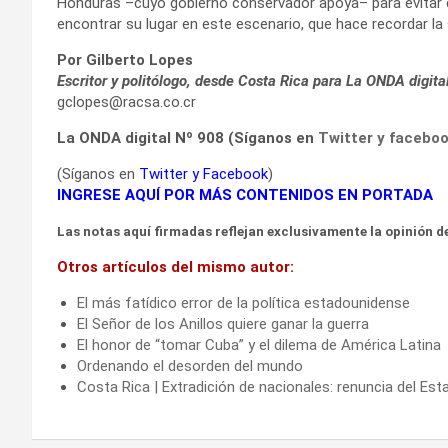
Honduras –cuyo gobierno conservador apoya– para evitar qu
encontrar su lugar en este escenario, que hace recordar la s
Por Gilberto Lopes
Escritor y politólogo, desde Costa Rica para La ONDA digita
gclopes@racsa.co.cr
La ONDA digital Nº 908 (Síganos en
Twitter
y
facebo
(Síganos en
Twitter
y
Facebook
)
INGRESE AQUÍ POR MÁS CONTENIDOS EN PORTADA
Las notas aquí firmadas reflejan exclusivamente la opinión de
Otros artículos del mismo autor:
El más fatídico error de la política estadounidense
El Señor de los Anillos quiere ganar la guerra
El honor de “tomar Cuba” y el dilema de América Latina
Ordenando el desorden del mundo
Costa Rica | Extradición de nacionales: renuncia del Es