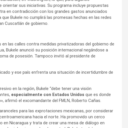
 orientar sus iniciativas. Su programa incluye propuestas
e entra en contradicción con los grandes gastos anunciados
ma que Bukele no cumplirá las promesas hechas en las redes
an Cuscatlán de gobierno.
en las calles contra medidas privatizadoras del gobierno de
gua, Bukele anunció su posición internacional negándose a
toma de posesión. Tampoco invitó al presidente de
iticado y ese país enfrenta una situación de incertidumbre de
vo en la región, Bukele “debe tener una visión
antes,
especialmente con Estados Unidos
que es donde
o», afirmó el excomandante del FMLN, Roberto Cañas.
ranceles para las exprotaciones mexicanas, por considerar
n centroamericana hacia el norte. Ha promovido un cerco
en Nicaragua y trata de crear una mesa de diálogo en