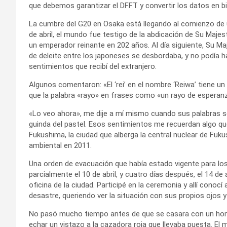
que debemos garantizar el DFFT y convertir los datos en bi
La cumbre del G20 en Osaka está llegando al comienzo de 
de abril, el mundo fue testigo de la abdicación de Su Majes
un emperador reinante en 202 años. Al día siguiente, Su M
de deleite entre los japoneses se desbordaba, y no podía 
sentimientos que recibí del extranjero.
Algunos comentaron: «El ‘rei’ en el nombre ‘Reiwa’ tiene u
que la palabra «rayo» en frases como «un rayo de esperanz
«Lo veo ahora», me dije a mí mismo cuando sus palabras se 
guinda del pastel. Esos sentimientos me recuerdan algo que 
Fukushima, la ciudad que alberga la central nuclear de Fukus
ambiental en 2011.
Una orden de evacuación que había estado vigente para lo
parcialmente el 10 de abril, y cuatro días después, el 14 de 
oficina de la ciudad. Participé en la ceremonia y allí conocí
desastre, queriendo ver la situación con sus propios ojos y
No pasó mucho tiempo antes de que se casara con un hombr
echar un vistazo a la cazadora roja que llevaba puesta. El 