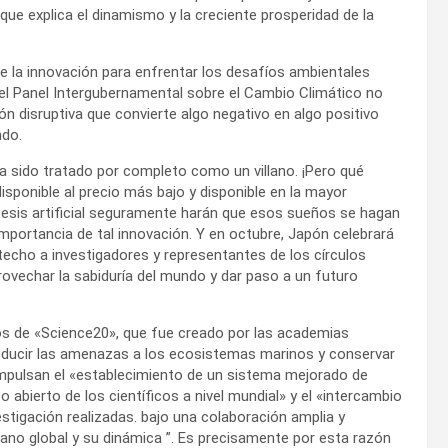
 que explica el dinamismo y la creciente prosperidad de la
e la innovación para enfrentar los desafíos ambientales
 del Panel Intergubernamental sobre el Cambio Climático no
ión disruptiva que convierte algo negativo en algo positivo
ndo.
a sido tratado por completo como un villano. ¡Pero qué
disponible al precio más bajo y disponible en la mayor
esis artificial seguramente harán que esos sueños se hagan
 importancia de tal innovación. Y en octubre, Japón celebrará
techo a investigadores y representantes de los círculos
rovechar la sabiduría del mundo y dar paso a un futuro
os de «Science20», que fue creado por las academias
 reducir las amenazas a los ecosistemas marinos y conservar
mpulsan el «establecimiento de un sistema mejorado de
abierto de los científicos a nivel mundial» y el «intercambio
estigación realizadas. bajo una colaboración amplia y
éano global y su dinámica ”. Es precisamente por esta razón