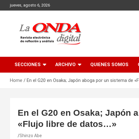
Skip
jueves, agosto 6, 2026
to
content
Revista electronica de reflexion y analisis
SECCIONES
ARCHIVO
QUIENES SOMOS
Home
En el G20 en Osaka; Japón aboga por un sistema de «Fl
En el G20 en Osaka; Japón a
«Flujo libre de datos…»
Shinzo Abe