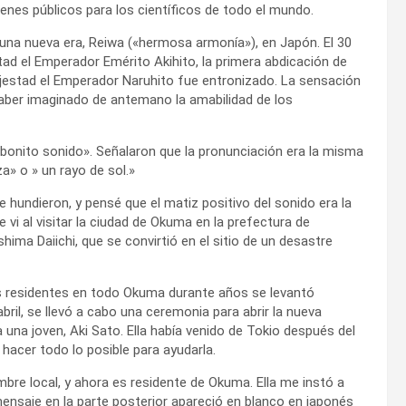
enes públicos para los científicos de todo el mundo.
una nueva era, Reiwa («hermosa armonía»), en Japón. El 30
tad el Emperador Emérito Akihito, la primera abdicación de
ajestad el Emperador Naruhito fue entronizado. La sensación
haber imaginado de antemano la amabilidad de los
n bonito sonido». Señalaron que la pronunciación era la misma
a» o » un rayo de sol.»
hundieron, y pensé que el matiz positivo del sonido era la
vi al visitar la ciudad de Okuma en la prefectura de
hima Daiichi, que se convirtió en el sitio de un desastre
s residentes en todo Okuma durante años se levantó
abril, se llevó a cabo una ceremonia para abrir la nueva
 a una joven, Aki Sato. Ella había venido de Tokio después del
 hacer todo lo posible para ayudarla.
e local, y ahora es residente de Okuma. Ella me instó a
mensaje en la parte posterior apareció en blanco en japonés