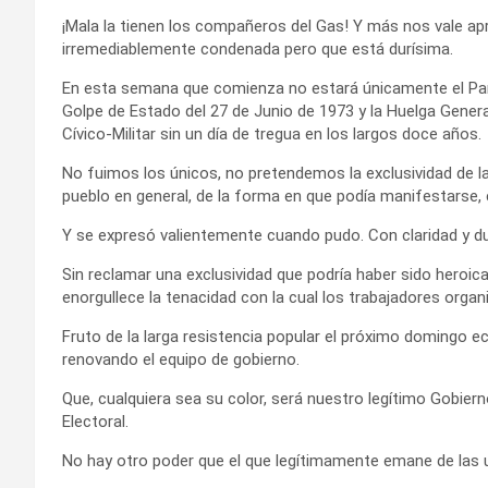
¡Mala la tienen los compañeros del Gas! Y más nos vale apr
irremediablemente condenada pero que está durísima.
En esta semana que comienza no estará únicamente el Paro
Golpe de Estado del 27 de Junio de 1973 y la Huelga Genera
Cívico-Militar sin un día de tregua en los largos doce años.
No fuimos los únicos, no pretendemos la exclusividad de la 
pueblo en general, de la forma en que podía manifestarse, 
Y se expresó valientemente cuando pudo. Con claridad y d
Sin reclamar una exclusividad que podría haber sido heroica
enorgullece la tenacidad con la cual los trabajadores orga
Fruto de la larga resistencia popular el próximo domingo e
renovando el equipo de gobierno.
Que, cualquiera sea su color, será nuestro legítimo Gobier
Electoral.
No hay otro poder que el que legítimamente emane de las 