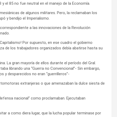
3 y el 85 no fue neutral en el manejo de la Economía.
 mesiánicas de algunos militares. Pero, la reclamaban los
pó y bendijo el Imperialismo.
orrespondiente a las innovaciones de la Revolución
inado.
l Capitalismo! Por supuesto, en ese cuadro el gobierno
erza de los trabajadores organizados debía abatirse hasta su
na. La gran mayoría de ellos durante el período del Gral.
estaba librando una “Guerra no Convencional”- Sin embargo,
s y desparecidos no eran “guerrilleros”-
automotoras extranjeras o que amenazaban la dulce siesta de
 “defensa nacional” como proclamaban. Ejecutaban
evitar a como diera lugar, que la lucha popular terminase por