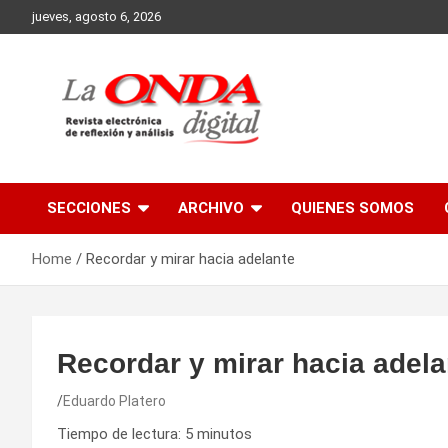
Skip
jueves, agosto 6, 2026
to
content
Revista electronica de reflexion y analisis
SECCIONES
ARCHIVO
QUIENES SOMOS
Home
Recordar y mirar hacia adelante
Recordar y mirar hacia adela
Eduardo Platero
Tiempo de lectura:
5
minutos