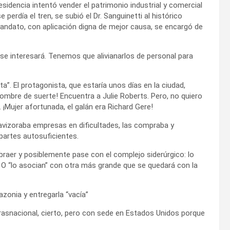
esidencia intentó vender el patrimonio industrial y comercial
perdía el tren, se subió el Dr. Sanguinetti al histórico
 mandato, con aplicación digna de mejor causa, se encargó de
e interesará. Tenemos que alivianarlos de personal para
ita”. El protagonista, que estaría unos días en la ciudad,
ombre de suerte! Encuentra a Julie Roberts. Pero, no quiero
. ¡Mujer afortunada, el galán era Richard Gere!
 avizoraba empresas en dificultades, las compraba y
partes autosuficientes.
raer y posiblemente pase con el complejo siderúrgico: lo
n. O “lo asocian” con otra más grande que se quedará con la
zonia y entregarla “vacía”
Trasnacional, cierto, pero con sede en Estados Unidos porque