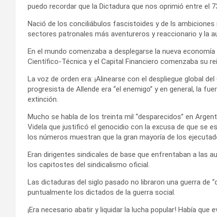
puedo recordar que la Dictadura que nos oprimió entre el 7
Nació de los conciliábulos fascistoides y de ls ambiciones
sectores patronales más aventureros y reaccionario y la au
En el mundo comenzaba a desplegarse la nueva economía c
Científico-Técnica y el Capital Financiero comenzaba su re
La voz de orden era: ¡Alinearse con el despliegue global de
progresista de Allende era “el enemigo” y en general, la fu
extinción.
Mucho se habla de los treinta mil “desparecidos” en Argenti
Videla que justificó el genocidio con la excusa de que se 
los números muestran que la gran mayoría de los ejecutado
Eran dirigentes sindicales de base que enfrentaban a las 
los capitostes del sindicalismo oficial.
Las dictaduras del siglo pasado no libraron una guerra de
puntualmente los dictados de la guerra social.
¡Era necesario abatir y liquidar la lucha popular! Había que 