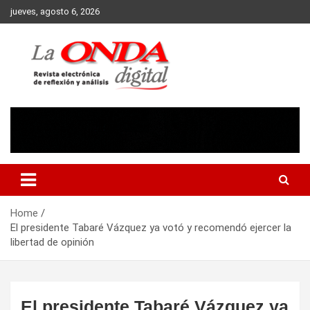
Skip
jueves, agosto 6, 2026
to
content
Revista electronica de reflexion y analisis
Home
El presidente Tabaré Vázquez ya votó y recomendó ejercer la
libertad de opinión
El presidente Tabaré Vázquez ya