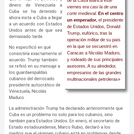
de la Casa Blanca este
dinero de Venezuela a
viernes
era casi la de una
Cuba se ha detenido y
corte medieval.
En el centro
ahora insta a Cuba a llegar
un emperador,
el presidente
a un acuerdo con Estados
de Estados Unidos, Donald
Unidos antes de que sea
Trump, eufórico, tras la
demasiado tarde.
operación militar de su país
en la que se secuestró en
No especificó en qué
Caracas a Nicolás Maduro,
consistiría exactamente el
y rodeado de sus principales
acuerdo. Trump también
se refirió en su mensaje a
asesores. A su alrededor,
los guardaespaldas
empresarios de las grandes
cubanos del derrocado
multinacionales petroleras»
presidente autocrático de
Venezuela, Nicolás
Maduro.
La administración Trump ha declarado anteriormente que
Cuba es un problema no solo para los cubanos, sino
también para Estados Unidos. En enero, el secretario de
Estado estadounidense, Marco Rubio, declaró a los
medios que el régimen cubano está en problemas desde