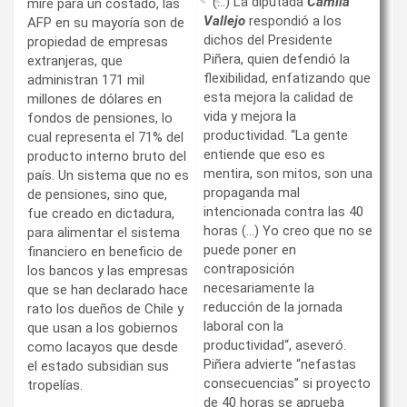
(…) La diputada
Camila
mire para un costado, las
Vallejo
respondió a los
AFP en su mayoría son de
dichos del Presidente
propiedad de empresas
Piñera, quien defendió la
extranjeras, que
flexibilidad, enfatizando que
administran 171 mil
esta mejora la calidad de
millones de dólares en
vida y mejora la
fondos de pensiones, lo
productividad. “La gente
cual representa el 71% del
entiende que eso es
producto interno bruto del
mentira, son mitos, son una
país. Un sistema que no es
propaganda mal
de pensiones, sino que,
intencionada contra las 40
fue creado en dictadura,
horas (…) Yo creo que no se
para alimentar el sistema
puede poner en
financiero en beneficio de
contraposición
los bancos y las empresas
necesariamente la
que se han declarado hace
reducción de la jornada
rato los dueños de Chile y
laboral con la
que usan a los gobiernos
productividad“, aseveró.
como lacayos que desde
Piñera advierte “nefastas
el estado subsidian sus
consecuencias” si proyecto
tropelías.
de 40 horas se aprueba