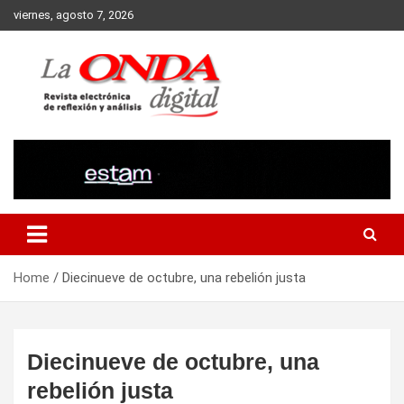
Skip
viernes, agosto 7, 2026
to
content
Revista electronica de reflexion y analisis
Home
Diecinueve de octubre, una rebelión justa
Diecinueve de octubre, una
rebelión justa