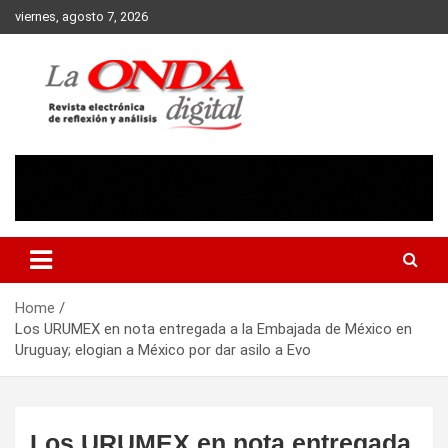
Skip
viernes, agosto 7, 2026
to
content
Revista electronica de reflexion y analisis
Home
Los URUMEX en nota entregada a la Embajada de México en
Uruguay; elogian a México por dar asilo a Evo
Los URUMEX en nota entregada