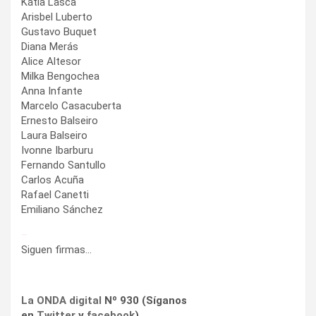
Kátia Lasca
Arisbel Luberto
Gustavo Buquet
Diana Merás
Alice Altesor
Milka Bengochea
Anna Infante
Marcelo Casacuberta
Ernesto Balseiro
Laura Balseiro
Ivonne Ibarburu
Fernando Santullo
Carlos Acuña
Rafael Canetti
Emiliano Sánchez
–
Siguen firmas…
La ONDA digital
Nº 930 (Síganos
en
Twitter
y
facebook
)