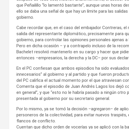
que Peñailillo “lo lamentó bastante”, aunque unas horas de
ello se daba una señal de que hay un límite para las salidas
gobierno.
Cabe recordar que, en el caso del embajador Contreras, el m
salida del representante diplomático, precisamente para que
gobierno, para controlar las opiniones personales ajenas a
Pero en dicha ocasión – y a contrapelo incluso de la reco
Bachelet resolvió mantenerlo en su cargo y hacer que pidie
entonces –empresarios, la derecha y la DC– por sus declara
En el PC confiesan que ambos episodios ha sido evaluados
innecesarios” al gobierno y al partido y que fueron product
del PC califica el actual momento por el que atraviesan c
Comenta que el episodio de Juan Andrés Lagos los dejó c
en general”, y que “esto no le habría pasado a ningún otro 
presentada al gobierno por su secretario general.
Por lo mismo, ya se tomó la decisión –agregaron– de aplica
personeros de la colectividad, para evitar nuevos traspiés,
flancos de conflicto.
Cuentan que dicho orden de vocerías ya se aplicó con la 