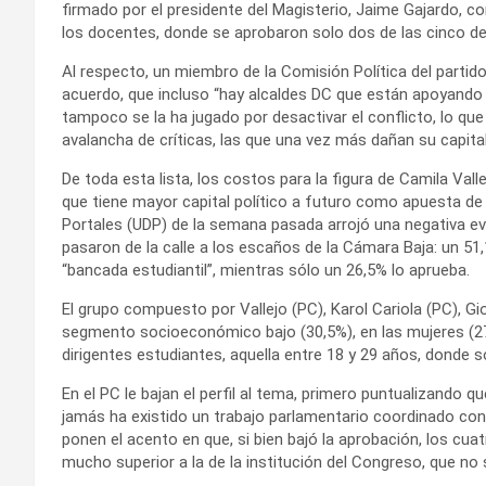
firmado por el presidente del Magisterio, Jaime Gajardo, co
los docentes, donde se aprobaron solo dos de las cinco de
Al respecto, un miembro de la Comisión Política del partido
acuerdo, que incluso “hay alcaldes DC que están apoyando 
tampoco se la ha jugado por desactivar el conflicto, lo que
avalancha de críticas, las que una vez más dañan su capital 
De toda esta lista, los costos para la figura de Camila Val
que tiene mayor capital político a futuro como apuesta de 
Portales (UDP) de la semana pasada arrojó una negativa eva
pasaron de la calle a los escaños de la Cámara Baja: un 51
“bancada estudiantil”, mientras sólo un 26,5% lo aprueba.
El grupo compuesto por Vallejo (PC), Karol Cariola (PC), Gio
segmento socioeconómico bajo (30,5%), en las mujeres (27
dirigentes estudiantes, aquella entre 18 y 29 años, donde 
En el PC le bajan el perfil al tema, primero puntualizando 
jamás ha existido un trabajo parlamentario coordinado con 
ponen el acento en que, si bien bajó la aprobación, los cu
mucho superior a la de la institución del Congreso, que no