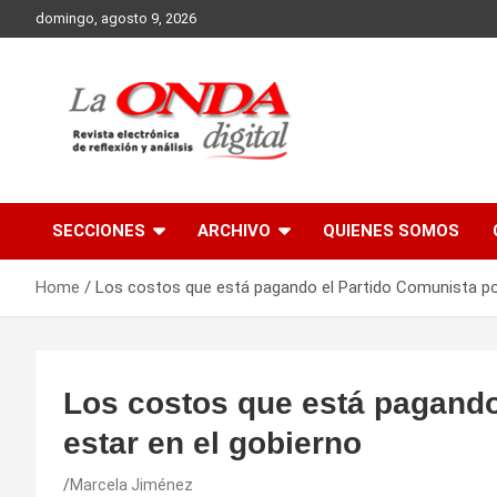
Skip
domingo, agosto 9, 2026
to
content
Revista electronica de reflexion y analisis
SECCIONES
ARCHIVO
QUIENES SOMOS
Home
Los costos que está pagando el Partido Comunista por
Los costos que está pagando
estar en el gobierno
Marcela Jiménez