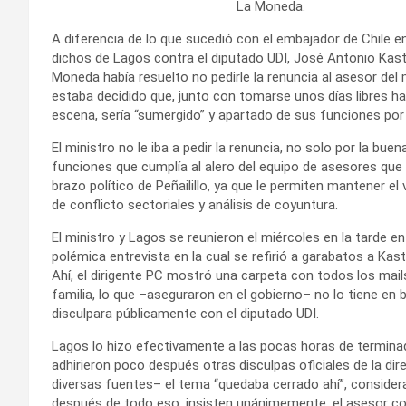
La Moneda.
A diferencia de lo que sucedió con el embajador de Chile e
dichos de Lagos contra el diputado UDI, José Antonio Kas
Moneda había resuelto no pedirle la renuncia al asesor del m
estaba decidido que, junto con tomarse unos días libres ha
escena, sería “sumergido” y apartado de sus funciones por 
El ministro no le iba a pedir la renuncia, no solo por la buen
funciones que cumplía al alero del equipo de asesores que 
brazo político de Peñailillo, ya que le permiten mantener el
de conflicto sectoriales y análisis de coyuntura.
El ministro y Lagos se reunieron el miércoles en la tarde en
polémica entrevista en la cual se refirió a garabatos a Kas
Ahí, el dirigente PC mostró una carpeta con todos los mai
familia, lo que –aseguraron en el gobierno– no lo tiene en b
disculpara públicamente con el diputado UDI.
Lagos lo hizo efectivamente a las pocas horas de terminad
adhirieron poco después otras disculpas oficiales de la d
diversas fuentes– el tema “quedaba cerrado ahí”, consider
después de todo eso, insisten unánimemente, el asesor com