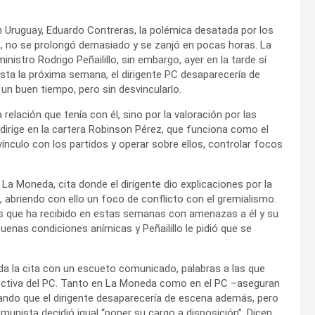
n Uruguay, Eduardo Contreras, la polémica desatada por los
t, no se prolongó demasiado y se zanjó en pocas horas. La
inistro Rodrigo Peñailillo, sin embargo, ayer en la tarde sí
sta la próxima semana, el dirigente PC desaparecería de
un buen tiempo, pero sin desvincularlo.
a relación que tenía con él, sino por la valoración por las
dirige en la cartera Robinson Pérez, que funciona como el
 vínculo con los partidos y operar sobre ellos, controlar focos
 La Moneda, cita donde el dirigente dio explicaciones por la
t, abriendo con ello un foco de conflicto con el gremialismo.
ls que ha recibido en estas semanas con amenazas a él y su
uenas condiciones anímicas y Peñailillo le pidió que se
a la cita con un escueto comunicado, palabras a las que
irectiva del PC. Tanto en La Moneda como en el PC –aseguran
ando que el dirigente desaparecería de escena además, pero
unista decidió igual “poner su cargo a disposición”. Dicen