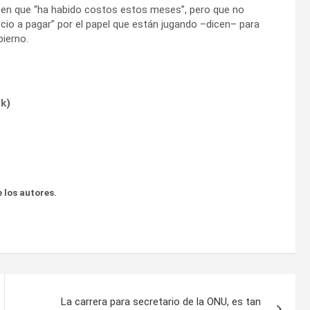
cen que “ha habido costos estos meses”, pero que no
ecio a pagar” por el papel que están jugando –dicen– para
bierno.
ok
)
 los autores.
La carrera para secretario de la ONU, es tan