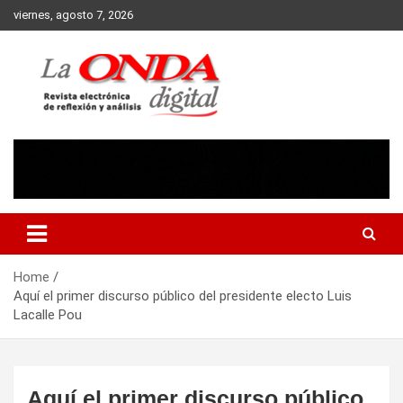
Skip
viernes, agosto 7, 2026
to
content
Revista electronica de reflexion y analisis
Home
Aquí el primer discurso público del presidente electo Luis
Lacalle Pou
Aquí el primer discurso público