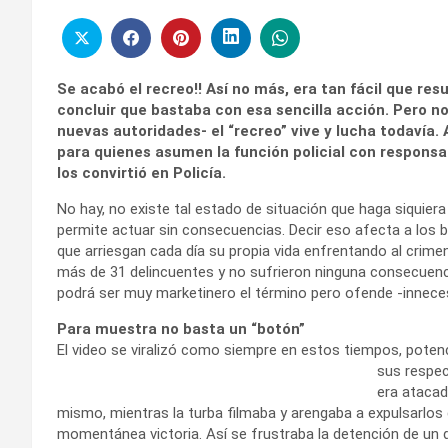
Se acabó el recreo!! Así no más, era tan fácil que re
concluir que bastaba con esa sencilla acción. Pero n
nuevas autoridades- el “recreo” vive y lucha todavía.
para quienes asumen la función policial con responsab
los convirtió en Policía.
No hay, no existe tal estado de situación que haga siquiera
permite actuar sin consecuencias. Decir eso afecta a los 
que arriesgan cada día su propia vida enfrentando al crim
más de 31 delincuentes y no sufrieron ninguna consecuenci
podrá ser muy marketinero el término pero ofende -inneces
Para muestra no basta un “botón”
El video se viralizó como siempre en estos tiempos, poten
sus respec
era atacad
mismo, mientras la turba filmaba y arengaba a expulsarlos 
momentánea victoria. Así se frustraba la detención de un 