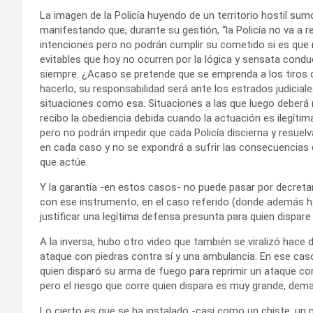
La imagen de la Policía huyendo de un territorio hostil sumó
manifestando que, durante su gestión, “la Policía no va a 
intenciones pero no podrán cumplir su cometido si es que n
evitables que hoy no ocurren por la lógica y sensata conduc
siempre. ¿Acaso se pretende que se emprenda a los tiros c
hacerlo, su responsabilidad será ante los estrados judicial
situaciones como esa. Situaciones a las que luego deberá r
recibo la obediencia debida cuando la actuación es ilegítim
pero no podrán impedir que cada Policía discierna y resuelv
en cada caso y no se expondrá a sufrir las consecuencias
que actúe.
Y la garantía -en estos casos- no puede pasar por decreta
con ese instrumento, en el caso referido (donde además h
justificar una legítima defensa presunta para quien dispar
A la inversa, hubo otro video que también se viralizó hace d
ataque con piedras contra sí y una ambulancia. En ese cas
quien disparó su arma de fuego para reprimir un ataque con
pero el riesgo que corre quien dispara es muy grande, demas
Lo cierto es que se ha instalado -casi como un chiste, un ma