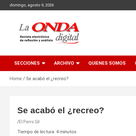
Skip
domingo, agosto 9, 2026
to
content
Revista electronica de reflexion y analisis
SECCIONES
ARCHIVO
QUIENES SOMOS
Home
Se acabó el ¿recreo?
Se acabó el ¿recreo?
El Perro Gil
Tiempo de lectura:
4
minutos