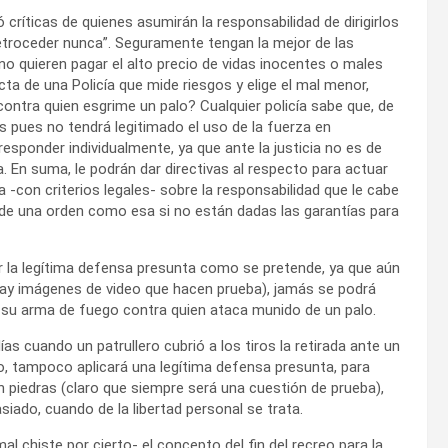
 críticas de quienes asumirán la responsabilidad de dirigirlos
retroceder nunca”. Seguramente tengan la mejor de las
o quieren pagar el alto precio de vidas inocentes o males
ta de una Policía que mide riesgos y elige el mal menor,
ontra quien esgrime un palo? Cualquier policía sabe que, de
es pues no tendrá legitimado el uso de la fuerza en
esponder individualmente, ya que ante la justicia no es de
a. En suma, le podrán dar directivas al respecto para actuar
a -con criterios legales- sobre la responsabilidad que le cabe
 de una orden como esa si no están dadas las garantías para
r la legítima defensa presunta como se pretende, ya que aún
ay imágenes de video que hacen prueba), jamás se podrá
e su arma de fuego contra quien ataca munido de un palo.
ías cuando un patrullero cubrió a los tiros la retirada ante un
o, tampoco aplicará una legítima defensa presunta, para
 piedras (claro que siempre será una cuestión de prueba),
iado, cuando de la libertad personal se trata.
l chiste por cierto- el concepto del fin del recreo para la