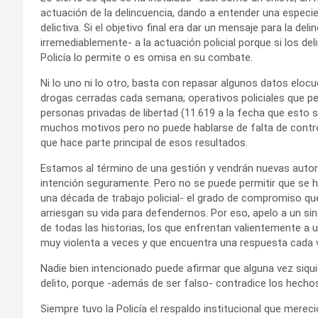
actuación de la delincuencia, dando a entender una especie 
delictiva. Si el objetivo final era dar un mensaje para la de
irremediablemente- a la actuación policial porque si los de
Policía lo permite o es omisa en su combate.
Ni lo uno ni lo otro, basta con repasar algunos datos elocu
drogas cerradas cada semana; operativos policiales que per
personas privadas de libertad (11.619 a la fecha que esto s
muchos motivos pero no puede hablarse de falta de control 
que hace parte principal de esos resultados.
Estamos al término de una gestión y vendrán nuevas autor
intención seguramente. Pero no se puede permitir que se
una década de trabajo policial- el grado de compromiso que
arriesgan su vida para defendernos. Por eso, apelo a un si
de todas las historias, los que enfrentan valientemente a
muy violenta a veces y que encuentra una respuesta cada v
Nadie bien intencionado puede afirmar que alguna vez siquie
delito, porque -además de ser falso- contradice los hecho
Siempre tuvo la Policía el respaldo institucional que merec