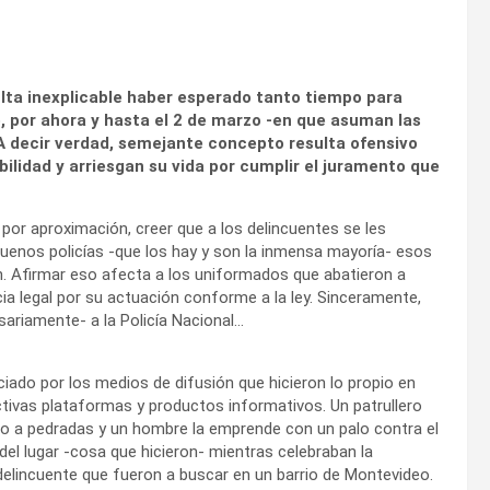
sulta inexplicable haber esperado tanto tiempo para
o, por ahora y hasta el 2 de marzo -en que asuman las
 A decir verdad, semejante concepto resulta ofensivo
ilidad y arriesgan su vida por cumplir el juramento que
 por aproximación, creer que a los delincuentes se les
buenos policías -que los hay y son la inmensa mayoría- esos
en. Afirmar eso afecta a los uniformados que abatieron a
a legal por su actuación conforme a la ley. Sinceramente,
ariamente- a la Policía Nacional…
ciado por los medios de difusión que hicieron lo
propio en
tivas plataformas y productos informativos. Un patrullero
o a pedradas y un hombre la emprende con un palo contra el
del lugar -cosa que hicieron- mientras celebraban la
delincuente que fueron a buscar en un barrio de Montevideo.