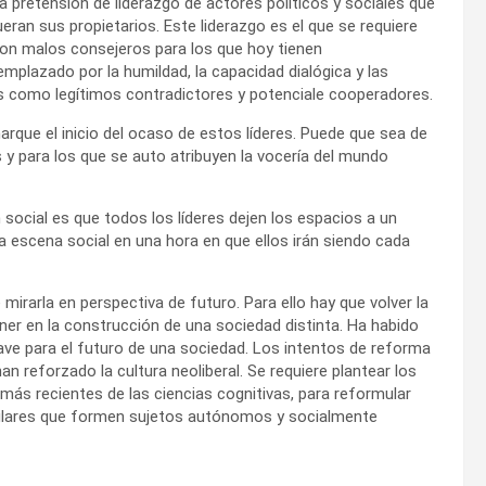
 pretensión de liderazgo de actores políticos y sociales que
eran sus propietarios. Este liderazgo es el que se requiere
 son malos consejeros para los que hoy tienen
emplazado por la humildad, la capacidad dialógica y las
os como legítimos contradictores y potenciale cooperadores.
rque el inicio del ocaso de estos líderes. Puede que sea de
s y para los que se auto atribuyen la vocería del mundo
n social es que todos los líderes dejen los espacios a un
a escena social en una hora en que ellos irán siendo cada
mirarla en perspectiva de futuro. Para ello hay que volver la
ener en la construcción de una sociedad distinta. Ha habido
e para el futuro de una sociedad. Los intentos de reforma
 reforzado la cultura neoliberal. Se requiere plantear los
 más recientes de las ciencias cognitivas, para reformular
culares que formen sujetos autónomos y socialmente