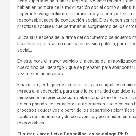
debe superarse de manera urgente. No sirve mucho a eso la
hablan en nombre de la movilización social como si ellos fu
superar. El vanguardismo, el iluminismo y la omnipotencia
responsabilidades de conducción social. Ellos deben ser re
prácticas sociales que permitan el surgimiento de los otr
Quizá si la escena de la firma del documento de acuerdo ma
las últimas puestas en escena en su vida pública, para ello
social…
En esta hora el mayor servicio a la causa de la movilizació
nuevo tipo de liderazgo y que se preparen para abandonar l
vez menos necesarios.
Finalmente, esta puede ser una crisis prolongada y requiere 
mirada a la educación, para darle la centralidad que debe t
demasiada despreocupación y abandono de este factor clav
no han pasado de ser ajustes estructurales que más bien han
procesos educativos a partir de los desarrollos científicos
estilos de enseñanza y de convivencia y contenidos curri
responsables.
El autor, Jorge Leiva Cabanillas, es psicólogo Ph.D.