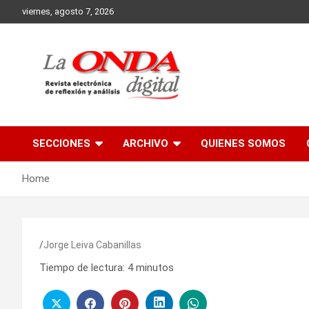
Skip
viernes, agosto 7, 2026
to
content
Revista electronica de reflexion y analisis
SECCIONES
ARCHIVO
QUIENES SOMOS
Home
Jorge Leiva Cabanillas
Tiempo de lectura:
4
minutos