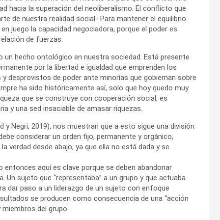
 hacia la superación del neoliberalismo. El conflicto que
rte de nuestra realidad social- Para mantener el equilibrio
 en juego la capacidad negociadora, porque el poder es
elación de fuerzas.
 un hecho ontológico en nuestra sociedad. Está presente
ermanente por la libertad e igualdad que emprenden los
 y desprovistos de poder ante minorías que gobiernan sobre
iempre ha sido históricamente así, solo que hoy quedo muy
riqueza que se construye con cooperación social, es
ria y una sed insaciable de amasar riquezas.
d y Negri, 2019), nos muestran que a esto sigue una división
debe considerar un orden fijo, permanente y orgánico,
 la verdad desde abajo, ya que ella no está dada y se
zgo entonces aquí es clave porque se deben abandonar
. Un sujeto que “representaba” a un grupo y que actuaba
ra dar paso a un liderazgo de un sujeto con enfoque
 resultados se producen como consecuencia de una “acción
 y miembros del grupo.