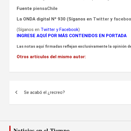
Fuente
piensaChile
La ONDA digital Nº 930 (Síganos en
Twitter
y
facebo
(Síganos en
Twitter
y
Facebook
)
INGRESE AQUÍ POR MÁS CONTENIDOS EN PORTADA
Las notas aquí firmadas reflejan exclusivamente la opinión de
Otros artículos del mismo autor:
Navegación
Se acabó el ¿recreo?
de
entradas
Noticias en el Tiempo...